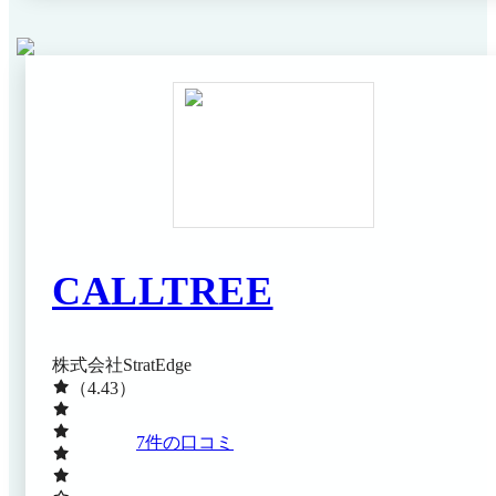
日閲覧）
CALLTREE
株式会社StratEdge
（4.43）
7
件の口コミ