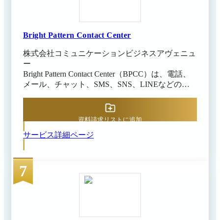
ど幅広い業種の企業で、複数の問い合わせ窓口を
クラウド上で統合して管理したいニーズに応える
プラットフォームです。中小規模から大規模まで
幅広い運用に対応しており、問い合わせチャネル
Bright Pattern Contact Center
の増加や運用体制の変化にも柔軟に対応できま
株式会社コミュニケーションビジネスアヴェニュ
す。
ー
Bright Pattern Contact Center（BPCC）は、電話、
メール、チャット、SMS、SNS、LINEなどの顧
客接点を単一画面で統合管理し、コンタクトセン
ター運営を“運営”から再設計するAIコンタクトセ
ンタープラットフォームです。 着信時のポップ
資料請求リストに追加
アップ、追加開発不要のCRM連携、全チャネル
サービス詳細ページ
の応対の一元管理、履歴表示といったオムニチャ
ネルのCTIシステム機能を備え、オペレーターが
必要な情報に即座にアクセスできる環境を提供し
7
ます。 さらに、AIによる音声テキスト化、要
約、回答支援、品質評価、WFMを通じて、応対
負荷の軽減と継続的な運営改善を支援。 人材不
足、教育負荷、品質管理、チャネル増加といった
日本のコンタクトセンターが抱える構造的な課題
に対応し、センター全体の生産性向上とCX改善