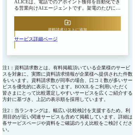
ALICEは、電話でのアポイント獲得を自動化でき
る営業向けAIエージェントです。架電のたびに担
当者が台本を用意し、断られ続けても次の改善の
糸口をつかめないといった、電話営業にありがち
な悩みを抱える企業に向いています。 ALICEは
資料請求リストに追加
自社サイトの情報を読み込んで営業トークを自動
サービス詳細ページ
で作成し、あらかじめ用意した音声を一方的に流
すのではなく、相手の反応に合わせて臨機応変に
会話を進めます。営業トークはお客様が100%管
理でき、変えたいときはダッシュボードからその
場で変更・即反映できます。不在や折り返し希望
注1：資料請求数とは、有料掲載頂いている企業様のサービ
の相手への再架電も自動で管理されるため、対応
スを対象に、実際に資料請求情報が企業様へ提供された件数
漏れを防ぎながら架電を続けられます。 担当者
をいいます。資料請求数が同率の場合、口コミ数が多いサー
はマニュアルを覚える必要がなく、専用のAIアシ
ビスを優先的に表示しています。BOXILをご利用いただく
スタントが初期設定からレポートの読み解きまで
皆さまにとって比較選定しやすいサービスを広くご紹介する
サポートするため、専門知識がなくても運用を始
方針に基づき、上記の表示順を採用しています。
められます。人手では対応しきれない量の架電を
任せられるので、限られた人数でも新規開拓の接
注2：当ランキングは、幅広い比較検討を支援するため、利
点を広げたい営業組織や人件費や外注費の負担を
用目的が近い関連サービスも含めて掲載しています。詳細は
抑えながら架電量を確保したい企業に適していま
各サービスページや資料をご確認のうえ比較をご検討くださ
す。
い。