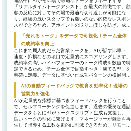
通話中にAIがその場で最適なトークをサポートする
「リアルタイムトークアシスト」が最大の特徴です。顧
客の反応に対してその場で最適な切り返しが可能にな
り、経験の浅いスタッフでも迷いのない的確なレスポン
スができるため、アポイントの取りこぼしを防ぎ、成約
率を大幅に引き上げます。
「売れるトーク」をデータで可視化！チーム全体
の成約率を向上
これまで属人的だった営業トークを、AIが話す比率・
速度・抑揚などの項目で定量的にスコアリングします。
成約率の高いハイパフォーマーのトーク構成を数値で特
定できるため、チーム全体で目指すべき「勝てる型」を
明確に定義。データに基づいた成功パターンの横展開に
より、メンバー間のスキル格差を解消し、組織全体のパ
AIの自動フィードバックで教育を効率化！現場の
フォーマンスを安定させます。
営業力を強化
AIが定量的な指標に基づきフィードバックを行うこと
で、セルフコーチングを促進します。過去の優良な通話
データをもとにAIがトークスクリプト生成も支援し、
良いトークの型化に繋げます。マネージャーが録音を再
生して指導する工数を劇的に削減できるため、リモート