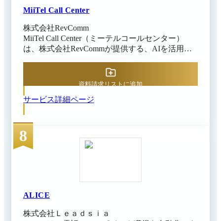
につなげます。
MiiTel Call Center
株式会社RevComm
MiiTel Call Center（ミーテルコールセンター）
は、株式会社RevCommが提供する、AIを活用し
てコールセンター業務を最適化する音声解析AI電
話サービスです。 クラウド型のIP電話機能に加
え、通話内容のリアルタイムな文字起こしや解
資料請求リストに追加
析、スーパーバイザー（SV）への支援機能が充
サービス詳細ページ
実しているのが特徴です。担当者のセルフコーチ
ングを促進するだけでなく、クレームの早期検知
や対応の自動化を通じて、センター全体の生産性
8
と応対品質の向上を実現します。
ALICE
株式会社Ｌｅａｄｓｉａ