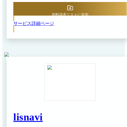
環境下でも新人の早期戦力化が進み、現場が自ら成長し
続ける強い組織へと変革します。
資料請求リストに追加
サービス詳細ページ
lisnavi