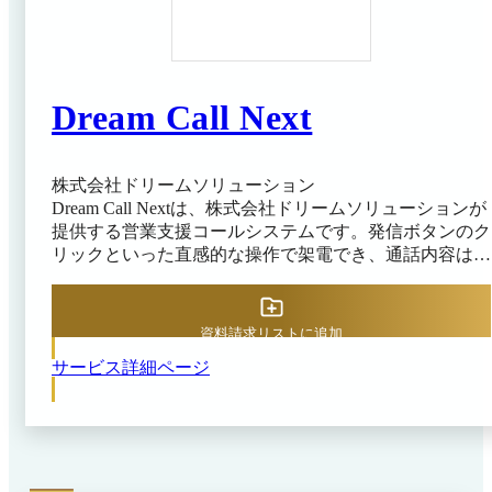
Dream Call Next
株式会社ドリームソリューション
Dream Call Nextは、株式会社ドリームソリューションが
提供する営業支援コールシステムです。発信ボタンのク
リックといった直感的な操作で架電でき、通話内容は自
動で記録されます。システム上に蓄積されたデータか
ら、受注・見込み件数や受注率などのリアルタイムで分
析できるため、KPIの進捗状況も即座に把握可能です。
資料請求リストに追加
また、管理者は通話をモニタリングしたり、必要に応じ
サービス詳細ページ
てオペレーターへ助言したりと、品質管理や人材育成に
も役立ちます。このような点からDream Call Nextを導入
することで、組織全体でアウトバウンド業務を効率化
し、データにもとづく営業改善サイクルが実現します。