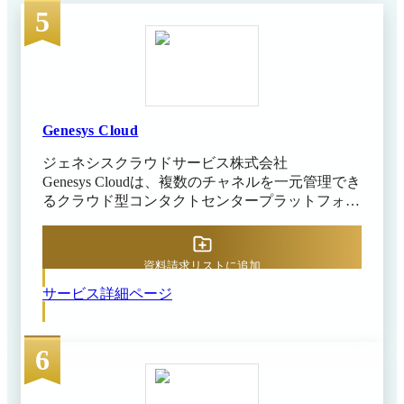
5
Genesys Cloud
ジェネシスクラウドサービス株式会社
Genesys Cloudは、複数のチャネルを一元管理でき
るクラウド型コンタクトセンタープラットフォー
ムです。カスタマーサポートやコールセンターの
運営を担う責任者を主な対象とし、通話やメー
ル、チャット、SNSといった問い合わせ窓口を1
資料請求リストに追加
つの基盤へ集約します。着信の自動振り分けや通
サービス詳細ページ
話録音、応対状況のレポートなどの基本機能に加
え、AIを活用したボットや予測ルーティングを備
えており、問い合わせを適切な担当者へつなげや
6
すくします。 オペレーターの配置や品質管理を
支える機能も備え、単一のプラットフォームで応
対業務全体を運用できます。金融や小売、保険な