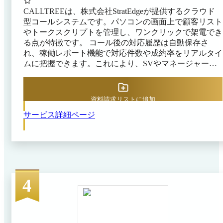
CALLTREEは、株式会社StratEdgeが提供するクラウド
型コールシステムです。パソコンの画面上で顧客リスト
やトークスクリプトを管理し、ワンクリックで架電でき
る点が特徴です。 コール後の対応履歴は自動保存さ
れ、稼働レポート機能で対応件数や成約率をリアルタイ
ムに把握できます。これにより、SVやマネージャーは
チーム全体の稼働状況を即座に確認し、効率的な指導や
改善策の立案へとつなげられます。着信時には、顧客情
報や過去の対応履歴がポップアップ表示され、詳細な情
資料請求リストに追加
報を見ながら応対できるので、サービス品質の向上にも
サービス詳細ページ
寄与します。
4