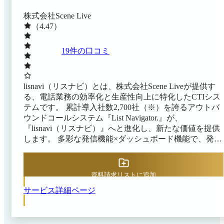
株式会社Scene Live
（4.47）
19
件の口コミ
lisnavi（リスナビ）とは、株式会社Scene Liveが提供す
る、電話業務の効率化と生産性向上に特化したCTIシス
テムです。 累計導入社数2,700社（※）を誇るアウトバ
ウンドコールシステム『List Navigator.』が、
『lisnavi（リスナビ）』へと進化し、新たな価値を提供
します。 多彩な発信機能×ダッシュボード機能で、発信
から振り返りまでのフローをワンストップで効率化。
さらに、リスト・ヒアリング項目・電話番号などをプロ
ジェクト別に柔軟にカスタマイズできるので、多くの案
資料請求リストに追加
件・商材を抱える企業様から選ばれています。 ・発信
サービス詳細ページ
効率を最大化する多彩な発信機能 ・直感的な操作のダ
ッシュボード構築で、欲しい情報をリアルタイムにレポ
ート化 ・複数案件に強い管理機能で、日々の管理工数
を大幅カット​ ※出典：lisnavi公式サイト（2025年12月12