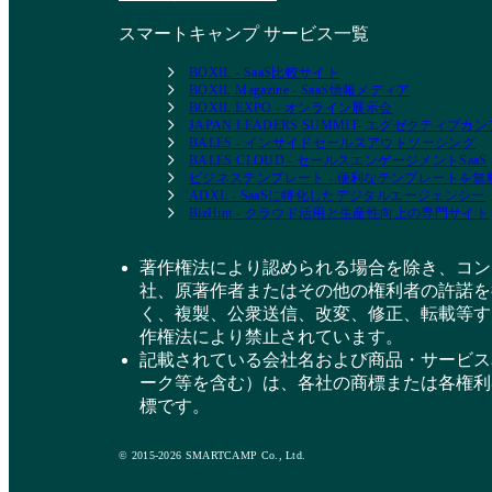
スマートキャンプ サービス一覧
BOXIL - SaaS比較サイト
BOXIL Magazine - SaaS情報メディア
BOXIL EXPO - オンライン展示会
JAPAN LEADERS SUMMIT- エグゼクティブ
BALES - インサイドセールスアウトソーシング
BALES CLOUD - セールスエンゲージメントSaaS
ビジネステンプレート - 便利なテンプレートを
ADXL - SaaSに特化したデジタルエージェンシー
BizHint - クラウド活用と生産性向上の専門サイト
著作権法により認められる場合を除き、コン
社、原著作者またはその他の権利者の許諾を
く、複製、公衆送信、改変、修正、転載等す
作権法により禁止されています。
記載されている会社名および商品・サービス
ーク等を含む）は、各社の商標または各権利
標です。
© 2015-2026 SMARTCAMP Co., Ltd.