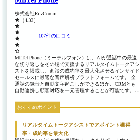
MiiTel Phone
株式会社RevComm
（4.33）
107
件の口コミ
MiiTel Phone（ミーテルフォン）は、AIが通話中の最適
な切り返しをその場で支援するリアルタイムトークアシ
ストを搭載し、商談の成約率を最大化させるインサイド
セールスに最適な音声解析プラットフォームです。 全
通話の録音と自動文字起こしができるほか、CRMとも
自動連携し顧客対応を一元管理することが可能です。こ
れによりトップ営業のトークを可視化して組織へ横展開
し、チーム全体の成約率と教育効率の向上に貢献しま
おすすめポイント
す。
リアルタイムトークアシストでアポイント獲得
率・成約率を最大化