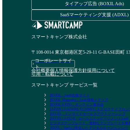
タイアップ広告 (BOXIL Ads)
SaaSマーケティング支援 (ADXL)
スマートキャンプ株式会社
〒108-0014 東京都港区芝5-29-11 G-BASE田町 1
コーポレートサイ
ト
会社概要
個人情報保護方針
採用について
引用・転載について
スマートキャンプ サービス一覧
BOXIL - SaaS比較サイト
BOXIL Magazine - SaaS情報メディア
BOXIL EXPO - オンライン展示会
JAPAN LEADERS SUMMIT- エグゼクティブ
BALES - インサイドセールスアウトソーシング
BALES CLOUD - セールスエンゲージメントSaaS
ビジネステンプレート - 便利なテンプレートを
ADXL - SaaSに特化したデジタルエージェンシー