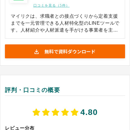
口コミを見る（5件）
マイリクは、求職者との接点づくりから定着支援
までを一元管理できる人材特化型のLINEツールで
す。人材紹介や人材派遣を手がける事業者を主な
対象とし、LINE公式アカウントの機能を拡張する
ことで、求職者の獲得、応募の促進、就業後のフ
無料で資料ダウンロード
ォローまでをひとつのプラットフォームでつなげ
られるように設計されています。 若年層をはじめ
多くの人が日常的に使うLINEを窓口にすること
で、求職者が面倒な入力を経ずに友だち追加から
接点を持てる導線を整えています。想定する主な
利用者は、人材ビジネスの現場を運営する事業責
評判・口コミの概要
任者や採用、登録の担当者です。 求職者情報のタ
グ付けやセグメント配信、チャットボットによる
自動応答などを組み合わせることで、限られた人
4.80
員でも一人ひとりに合わせたコミュニケーション
を続けられる仕組みを提供します。採用して終わ
りにするのではなく、就業後の定着まで見据えた
レビュー分布