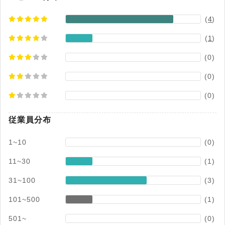
長期的な関係づくりをひとつのツールで支える点
(
4
)
が特徴です。
(
1
)
(0)
(0)
(0)
従業員分布
1~10
(0)
11~30
(1)
31~100
(3)
101~500
(1)
501~
(0)