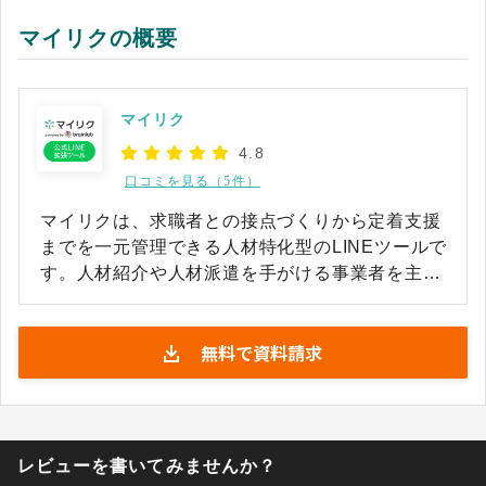
マイリクの概要
マイリク
4.8
口コミを見る（5件）
マイリクは、求職者との接点づくりから定着支援
までを一元管理できる人材特化型のLINEツールで
す。人材紹介や人材派遣を手がける事業者を主な
対象とし、LINE公式アカウントの機能を拡張する
ことで、求職者の獲得、応募の促進、就業後のフ
無料で資料請求
ォローまでをひとつのプラットフォームでつなげ
られるように設計されています。 若年層をはじめ
多くの人が日常的に使うLINEを窓口にすること
で、求職者が面倒な入力を経ずに友だち追加から
接点を持てる導線を整えています。想定する主な
レビューを書いてみませんか？
利用者は、人材ビジネスの現場を運営する事業責