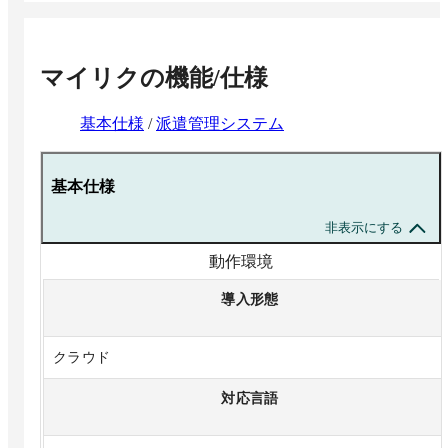
・利用料金
50,000円～
■最低契約期間
マイリク
の機能/仕様
12か月
基本仕様
/
派遣管理システム
※詳細は要問い合わせ
基本仕様
非表示にする
動作環境
導入形態
クラウド
対応言語