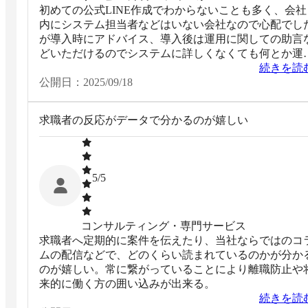
初めての公式LINE作成でわからないことも多く、会社
内にシステム担当者などはいない会社なので心配でし
が導入時にアドバイス、導入後は運用に関しての助言
どいただけるのでシステムに詳しくなくても何とか運
開始までできました。 フォローもしっかりしているの
続きを読
でとても満足しています。
公開日：
2025/09/18
求職者の反応がデータで分かるのが嬉しい
5
/5
コンサルティング・専門サービス
求職者へ定期的に案件を伝えたり、当社ならではのコ
ムの配信などで、どのくらい読まれているのかが分か
のが嬉しい。常に繋がっていることにより離職防止や
来的に働く方の囲い込みが出来る。
続きを読