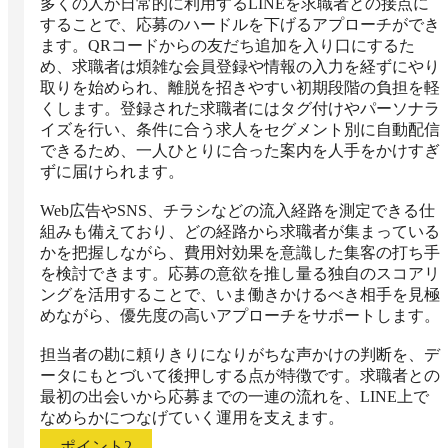
多くの人が日常的に利用するLINEを求職者との接点に
することで、応募のハードルを下げるアプローチができ
ます。QRコードからの友だち追加を入り口にするた
め、求職者は煩雑な会員登録や情報の入力を経ずにやり
取りを始められ、離脱を招きやすい初期段階の負担を軽
くします。登録された求職者にはタグ付けやパーソナラ
イズを行い、条件に合う求人をセグメント別に自動配信
できるため、一人ひとりに合った案内を人手をかけすぎ
ずに届けられます。

Web広告やSNS、チラシなどの流入経路を測定できる仕
組みも備えており、どの経路から求職者が集まっている
かを把握しながら、費用対効果を意識した集客の打ち手
を検討できます。応募の意欲を推し量る独自のスコアリ
ングを活用することで、いま働きかけるべき相手を見極
めながら、優先度の高いアプローチをサポートします。

担当者の勘に頼りきりになりがちな声かけの判断を、デ
ータにもとづいて後押しする点が特徴です。求職者との
最初の出会いから応募までの一連の流れを、LINE上で
なめらかにつなげていく運用を支えます。
ポイント
2