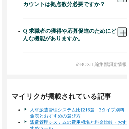
カウントは拠点数分必要ですか？
A 
１つのLINE公式アカウントで複数の拠点を管理
できます。
Q
求職者の獲得や応募促進のためにど
んな機能がありますか。
A 
求職者情報のタグ付けやパーソナライズ、条件
に合う求人のセグメント別自動配信ができます。
Web広告やSNS、チラシなどの流入経路を測定す
※BOXIL編集部調査情報
る仕組みもあり、どの経路から求職者が集まって
いるかを把握できます。応募意欲を推し量る独自
のスコアリングを活用することで、いま働きかけ
るべき相手を見極めながら優先度の高いアプロー
チを検討できます。
マイリク
が掲載されている記事
人材派遣管理システム比較16選 3タイプ別料
金表とおすすめの選び方
派遣管理システムの費用相場と料金比較・おす
すめツール