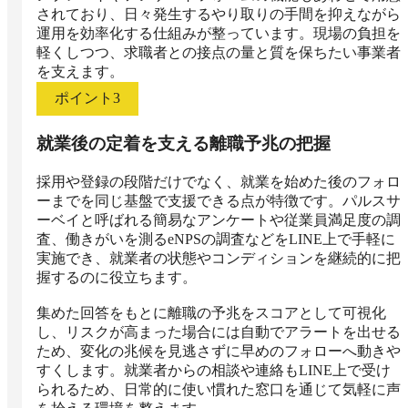
されており、日々発生するやり取りの手間を抑えながら
運用を効率化する仕組みが整っています。現場の負担を
軽くしつつ、求職者との接点の量と質を保ちたい事業者
を支えます。
ポイント
3
就業後の定着を支える離職予兆の把握
採用や登録の段階だけでなく、就業を始めた後のフォロ
ーまでを同じ基盤で支援できる点が特徴です。パルスサ
ーベイと呼ばれる簡易なアンケートや従業員満足度の調
査、働きがいを測るeNPSの調査などをLINE上で手軽に
実施でき、就業者の状態やコンディションを継続的に把
握するのに役立ちます。

集めた回答をもとに離職の予兆をスコアとして可視化
し、リスクが高まった場合には自動でアラートを出せる
ため、変化の兆候を見逃さずに早めのフォローへ動きや
すくします。就業者からの相談や連絡もLINE上で受け
られるため、日常的に使い慣れた窓口を通じて気軽に声