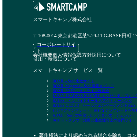
スマートキャンプ株式会社
〒108-0014 東京都港区芝5-29-11 G-BASE田町 1
コーポレートサイ
ト
会社概要
個人情報保護方針
採用について
引用・転載について
スマートキャンプ サービス一覧
BOXIL - SaaS比較サイト
BOXIL Magazine - SaaS情報メディア
BOXIL EXPO - オンライン展示会
JAPAN LEADERS SUMMIT- エグゼクティブ
BALES - インサイドセールスアウトソーシング
BALES CLOUD - セールスエンゲージメントSaaS
ビジネステンプレート - 便利なテンプレートを
ADXL - SaaSに特化したデジタルエージェンシー
BizHint - クラウド活用と生産性向上の専門サイト
著作権法により認められる場合を除き、コン