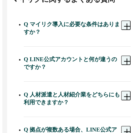
Q
マイリク導入に必要な条件はありま
すか？
A 
マイリクはLINE公式アカウントとの接続が必須
になるため、LINE公式アカウントの開設が必要に
なります。
Q
LINE公式アカウントと何が違うの
ですか？
A 
LINE公式アカウントのAPI機能を利用して、採
用活動や離職防止活動に特化した機能を追加し
た、より便利にするための別サービスとなりま
Q
人材派遣と人材紹介業をどちらにも
す。
利用できますか？
A 
人材派遣・人材紹介業どちらにでもご利用可能
です。１つのLINE公式アカウントで、併用してご
利用も頂けます。
Q
拠点が複数ある場合、LINE公式ア