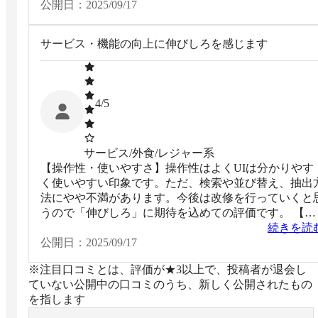
公開日：
2025/09/17
サービス・機能の向上に伸びしろを感じます
4
/5
サービス/外食/レジャー系
【操作性・使いやすさ】操作性はよくUIは分かりやす
く使いやすい印象です。ただ、検索や並び替え、抽出
法にやや不満があります。今後は改修を行っていくと
うので「伸びしろ」に期待を込めての評価です。 【営
業担当やサポート面】営業担当者は明るく、とても話
続きを読
やすい方です。初歩的な質問やテクニカルな部分の問
公開日：
2025/09/17
合わせも丁寧に対応してくれます。
※注目口コミとは、評価が★3以上で、投稿者が退会し
ていない公開中の口コミのうち、新しく公開されたもの
を指します