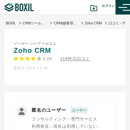
ログイン
BOXIL
CRMツール比較おすすめ17選｜人気サービス・迷わない選び方
CRM(顧客管理システム)
Zoho CRM
口コミ - デ
カテゴリから探す
ゾーホー シーアールエム
診断から探す(β版)
Zoho CRM
4.25
118件の口コミ
記事から探す
更新日 2024-11-29
BOXILの使い方ガイド
情報掲載をご希望の方へ
匿名のユーザー
ユーザー
コンサルティング・専門サービス
利用状況：現在は利用していない