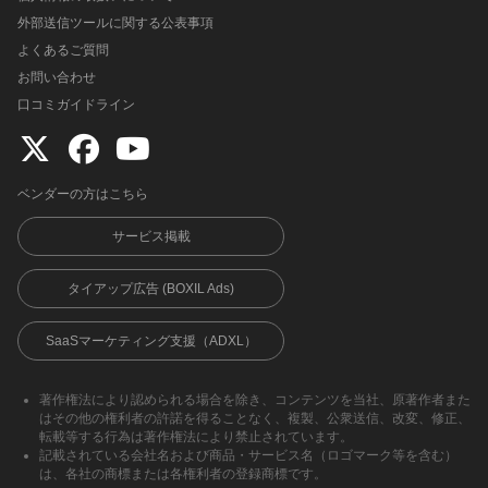
外部送信ツールに関する公表事項
よくあるご質問
お問い合わせ
口コミガイドライン
ベンダーの方はこちら
サービス掲載
タイアップ広告 (BOXIL Ads)
SaaSマーケティング支援（ADXL）
著作権法により認められる場合を除き、コンテンツを当社、原著作者また
はその他の権利者の許諾を得ることなく、複製、公衆送信、改変、修正、
転載等する行為は著作権法により禁止されています。
記載されている会社名および商品・サービス名（ロゴマーク等を含む）
は、各社の商標または各権利者の登録商標です。