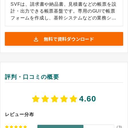
SVFは、請求書や納品書、見積書などの帳票を設
計・出力できる帳票基盤です。専用のGUIで帳票
フォームを作成し、基幹システムなどの業務シス
テムと連携して大量の帳票を安定して出力できま
す。ハードウェアやOS、プリンターに依存しに
無料で資料ダウンロード
くい設計となっており、さまざまなシステム環境
で利用できる点も特徴です。 製造業や金融業、小
売・流通、建設業など幅広い業種で導入されてお
り、多数の帳票を扱う経理部門や情報システム部
門などで活用されています。紙への印刷だけでな
く、PDFやExcelなど複数形式での出力にも対応
評判・口コミの概要
しているため、業務に合わせた帳票運用を実現で
きます。 また、電子帳票の保管や配信などが必要
な場合は、SVF ArchiverやSVF Transactなどの
4.60
関連製品と組み合わせることで、帳票業務全体の
デジタル化にも対応できます。長年にわたり帳票
基盤として利用されてきた実績があり、帳票レイ
レビュー分布
アウトの変更や大量出力にも柔軟に対応できる製
(
3
)
品です。