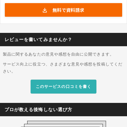
す。ハードウェアやOS、プリンターに依存しに
無料で資料請求
くい設計となっており、さまざまなシステム環境
で利用できる点も特徴です。 製造業や金融業、小
売・流通、建設業など幅広い業種で導入されてお
り、多数の帳票を扱う経理部門や情報システム部
門などで活用されています。紙への印刷だけでな
レビューを書いてみませんか？
く、PDFやExcelなど複数形式での出力にも対応
しているため、業務に合わせた帳票運用を実現で
製品に関するあなたの意見や感想を自由に公開できます。
きます。 また、電子帳票の保管や配信などが必要
な場合は、SVF ArchiverやSVF Transactなどの
サービス向上に役立つ、さまざまな意見や感想を投稿してくだ
関連製品と組み合わせることで、帳票業務全体の
さい。
デジタル化にも対応できます。長年にわたり帳票
基盤として利用されてきた実績があり、帳票レイ
このサービスの口コミを書く
アウトの変更や大量出力にも柔軟に対応できる製
品です。
プロが教える後悔しない選び方