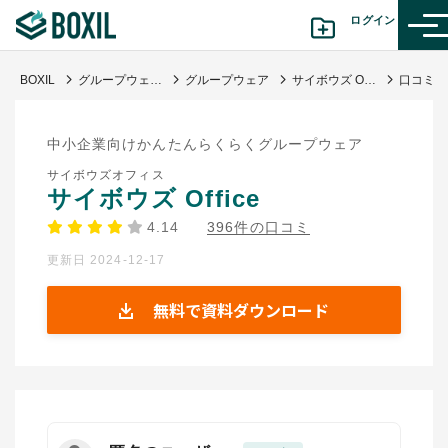
ログイン
BOXIL
グループウェア比較18選｜タイプ別おすすめ・シェアランキングと料金相場
グループウェア
サイボウズ Office
カテゴリから探す
中小企業向けかんたんらくらくグループウェア
診断から探す(β版)
サイボウズオフィス
サイボウズ Office
記事から探す
4.14
396件の口コミ
更新日 2024-12-17
BOXILの使い方ガイド
情報掲載をご希望の方へ
無料で資料ダウンロード