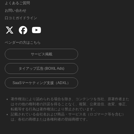
よくあるご質問
お問い合わせ
口コミガイドライン
ベンダーの方はこちら
サービス掲載
タイアップ広告 (BOXIL Ads)
SaaSマーケティング支援（ADXL）
著作権法により認められる場合を除き、コンテンツを当社、原著作者また
はその他の権利者の許諾を得ることなく、複製、公衆送信、改変、修正、
転載等する行為は著作権法により禁止されています。
記載されている会社名および商品・サービス名（ロゴマーク等を含む）
は、各社の商標または各権利者の登録商標です。