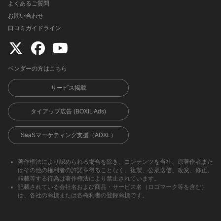
よくあるご質問
お問い合わせ
口コミガイドライン
ベンダーの方はこちら
サービス掲載
タイアップ広告 (BOXIL Ads)
SaaSマーケティング支援（ADXL）
著作権法により認められる場合を除き、コンテンツを当社、原著作者また
はその他の権利者の許諾を得ることなく、複製、公衆送信、改変、修正、
転載等する行為は著作権法により禁止されています。
記載されている会社名および商品・サービス名（ロゴマーク等を含む）
は、各社の商標または各権利者の登録商標です。