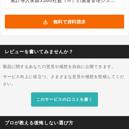
累計導入実績3,000社超（※）の派遣管理システ
ムです。創業期から中小・大手企業まで幅広く導
入されています。長年にわたり現場の声を反映し
無料で資料請求
続けており、スタッフ機能（スマホ対応）や派遣
実務に必要な機能を標準で網羅しているため、そ
のまま長く使い続けられるのが特徴です。「Web
面接」や「e-Gov連携」など最新の業務フローや
法改正にも対応。オペレーターがユーザーと同じ
レビューを書いてみませんか？
画面を見ながら案内する「画面共有サポート」が
あるため、IT専任者がいない企業でも安心して導
製品に関するあなたの意見や感想を自由に公開できます。
入できます。 【スタッフナビゲーターが選ばれる
理由】 1.累計3,000社超の実績（※）と長く使い
サービス向上に役立つ、さまざまな意見や感想を投稿してくだ
続けられる「標準機能の網羅性」 業界屈指の導入
さい。
実績に加え、2001年の販売開始から約20年
（※）にわたり、数千社の要望を機能改善に反映
このサービスの口コミを書く
し続けてきました。「スタッフ機能（Web）」を
含む派遣実務に必要な機能を標準で網羅してお
り、そのまま長く使い続けられるのが特徴です。
プロが教える後悔しない選び方
創業期の企業から大手まで、企業の成長に合わせ