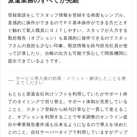
派遣業務のすべてが完結
登録面談をしてスタッフ情報を登録する画面もシンプル。
直感的に操作ができるのでＰＣ基本操作ができる方だとす
ぐ触れて新人職員にＯＪＴしやすい。スタッフが入力する
勤怠報告（オプション）も直感的に操作できるのでスタッ
フさんの負担も少ない印象。勤怠情報を給与担当社員が使
って計算したり、台帳の出力も可能で安心して関係機関に
提出できているようです。
サービス導入後の効果・メリット・解決したことを教
えてください
もともと派遣会社向けソフトを利用していたがサポート終
了のタイミングで切り替え。サポート体制が充実している
ことと、スタッフ登録から給与計算など一貫して使えるこ
と。オプションを利用することで年末調整のオンライン提
出や事業報告書作成も出来るようになるので導入を決めた
とのこと。自社サーバータイプで利用していますがアップ