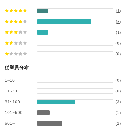
し続けてきました。「スタッフ機能（Web）」を
(
1
)
含む派遣実務に必要な機能を標準で網羅してお
り、そのまま長く使い続けられるのが特徴です。
(
5
)
創業期の企業から大手まで、企業の成長に合わせ
て幅広く活用されています。 2.実務担当者が絶賛
(
1
)
する「直感的」な操作性 「業務のスムーズさ」を
(0)
最優先に考えた、実務特化型の画面設計です。現
場の業務フローを熟知した作りになっており、複
(0)
雑な操作を覚えなくても直感的に動かすことがで
きます。「多機能すぎて使いにくい」といった課
従業員分布
題を解決し、導入したその日から迷わずに運用可
能。システムに不慣れな担当者でもストレスなく
1~10
(0)
扱え、日々の業務時間が大幅に短縮されます。 3.
11~30
(0)
他社システムからの「乗り換え（リプレイス）」
に強い 既存システムからのデータ移行支援や運用
31~100
(3)
変更への手厚いサポート体制が評価され、他社シ
101~500
(1)
ステムからの乗り換え実績が豊富です。「今のシ
ステムは機能が足りない」「サポートに不満があ
501~
(2)
る」「コストを見直したい」といった課題を持つ