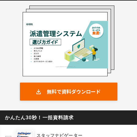
て幅広く活用されています。 2.実務担当者が絶賛
する「直感的」な操作性 「業務のスムーズさ」を
最優先に考えた、実務特化型の画面設計です。現
場の業務フローを熟知した作りになっており、複
雑な操作を覚えなくても直感的に動かすことがで
きます。「多機能すぎて使いにくい」といった課
題を解決し、導入したその日から迷わずに運用可
能。システムに不慣れな担当者でもストレスなく
扱え、日々の業務時間が大幅に短縮されます。 3.
他社システムからの「乗り換え（リプレイス）」
に強い 既存システムからのデータ移行支援や運用
変更への手厚いサポート体制が評価され、他社シ
無料で資料ダウンロード
ステムからの乗り換え実績が豊富です。「今のシ
ステムは機能が足りない」「サポートに不満があ
る」「コストを見直したい」といった課題を持つ
企業に対し、専任スタッフが並走してスムーズな
かんたん30秒！一括資料請求
移行を実現します。 ※出典：スタッフナビゲータ
ー公式HP（2026年4月1日閲覧）
スタッフナビゲーター