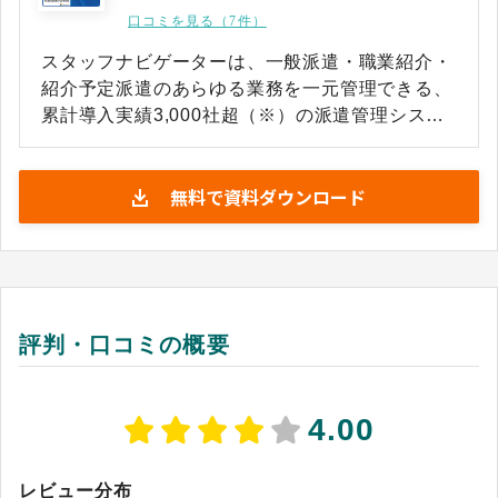
口コミを見る（7件）
スタッフナビゲーターは、一般派遣・職業紹介・
紹介予定派遣のあらゆる業務を一元管理できる、
累計導入実績3,000社超（※）の派遣管理システ
ムです。創業期から中小・大手企業まで幅広く導
入されています。長年にわたり現場の声を反映し
無料で資料ダウンロード
続けており、スタッフ機能（スマホ対応）や派遣
実務に必要な機能を標準で網羅しているため、そ
のまま長く使い続けられるのが特徴です。「Web
面接」や「e-Gov連携」など最新の業務フローや
法改正にも対応。オペレーターがユーザーと同じ
画面を見ながら案内する「画面共有サポート」が
評判・口コミの概要
あるため、IT専任者がいない企業でも安心して導
入できます。 【スタッフナビゲーターが選ばれる
理由】 1.累計3,000社超の実績（※）と長く使い
4.00
続けられる「標準機能の網羅性」 業界屈指の導入
実績に加え、2001年の販売開始から約20年
（※）にわたり、数千社の要望を機能改善に反映
レビュー分布