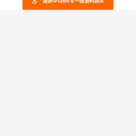
選択中の
6
件を一括資料請求
RPM
4.34