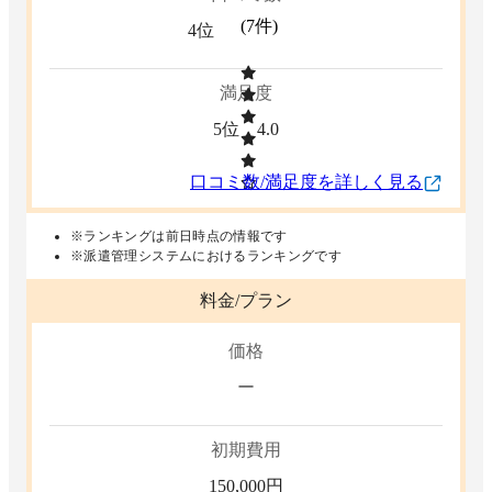
(
7
件)
4位
満足度
5位
4.0
口コミ数/満足度を詳しく見る
※ランキングは前日時点の情報です
※派遣管理システムにおけるランキングです
料金/プラン
価格
ー
初期費用
150,000
円