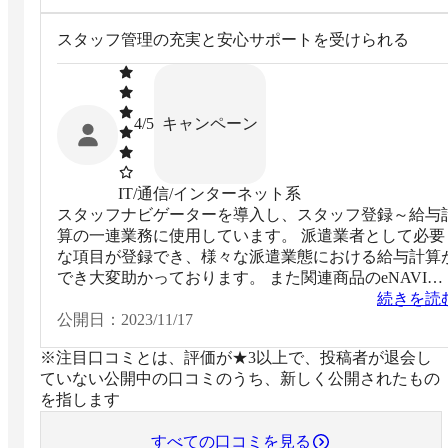
して関係機関に提出できているようです。
スタッフ管理の充実と安心サポートを受けられる
キャンペーン
4
/5
IT/通信/インターネット系
スタッフナビゲーターを導入し、スタッフ登録～給与
算の一連業務に使用しています。 派遣業者として必要
な項目が登録でき、様々な派遣業態における給与計算
でき大変助かっております。 また関連商品のeNAVIタ
イムカード・Web給与明細で派遣先での勤怠管理実現
続きを読
び紙の給与明細廃止など コスト削減が出来ました。
公開日：
2023/11/17
※注目口コミとは、評価が★3以上で、投稿者が退会し
ていない公開中の口コミのうち、新しく公開されたもの
を指します
すべての口コミを見る