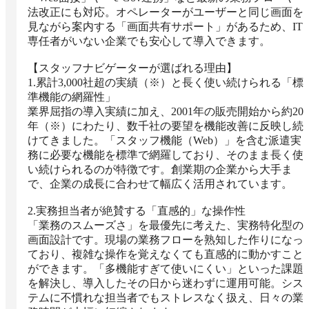
法改正にも対応。オペレーターがユーザーと同じ画面を
見ながら案内する「画面共有サポート」があるため、IT
専任者がいない企業でも安心して導入できます。

【スタッフナビゲーターが選ばれる理由】

1.累計3,000社超の実績（※）と長く使い続けられる「標
準機能の網羅性」 

業界屈指の導入実績に加え、2001年の販売開始から約20
年（※）にわたり、数千社の要望を機能改善に反映し続
けてきました。「スタッフ機能（Web）」を含む派遣実
務に必要な機能を標準で網羅しており、そのまま長く使
い続けられるのが特徴です。創業期の企業から大手ま
で、企業の成長に合わせて幅広く活用されています。

2.実務担当者が絶賛する「直感的」な操作性

「業務のスムーズさ」を最優先に考えた、実務特化型の
画面設計です。現場の業務フローを熟知した作りになっ
ており、複雑な操作を覚えなくても直感的に動かすこと
ができます。「多機能すぎて使いにくい」といった課題
を解決し、導入したその日から迷わずに運用可能。シス
テムに不慣れな担当者でもストレスなく扱え、日々の業