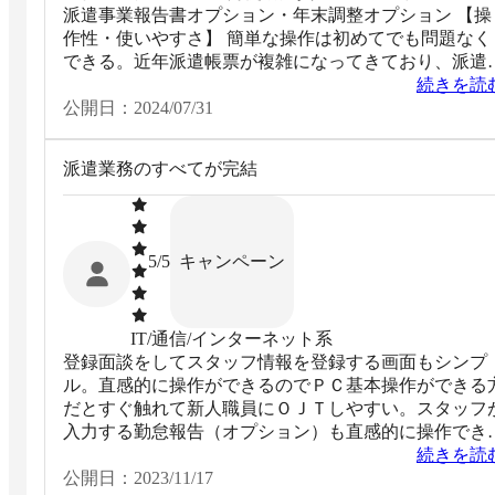
派遣事業報告書オプション・年末調整オプション 【操
作性・使いやすさ】 簡単な操作は初めてでも問題なく
できる。近年派遣帳票が複雑になってきており、派遣
の知識なしに一から契約書を作成するとなると、画面
続きを読
にガイド等がないため初めてでは難しいと思われる。
公開日：
2024/07/31
【営業担当やサポート面】 相談しやすい雰囲気でちょ
っとしたことでも気軽に相談できる。対応も明確、丁
派遣業務のすべてが完結
寧。
キャンペーン
5
/5
IT/通信/インターネット系
登録面談をしてスタッフ情報を登録する画面もシンプ
ル。直感的に操作ができるのでＰＣ基本操作ができる
だとすぐ触れて新人職員にＯＪＴしやすい。スタッフ
入力する勤怠報告（オプション）も直感的に操作でき
のでスタッフさんの負担も少ない印象。勤怠情報を給
続きを読
担当社員が使って計算したり、台帳の出力も可能で安
公開日：
2023/11/17