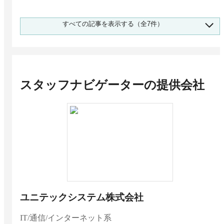
派遣管理システムの市場シェア 1,570人調査 1
すべての記事を表示する（全7件）
位はスタッフナビゲーター
大企業向け「派遣管理システム」おすすめ3
選！選定のポイントと導入のメリット
スタッフナビゲーター
の提供会社
ユニテックシステム株式会社
IT/通信/インターネット系