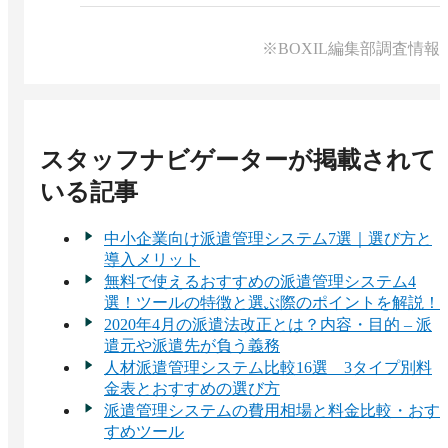
A 
それまでに他システムを利用していた場合や、
データをエクセルで管理していた場合は、 特定の
取込み形式に直していただくことでシステムに取
※BOXIL編集部調査情報
り込みます。1〜2時間程度で システムの操作方法
をご説明します。オンラインでの研修も実施して
おります。
スタッフナビゲーター
が掲載されて
いる記事
中小企業向け派遣管理システム7選｜選び方と
導入メリット
無料で使えるおすすめの派遣管理システム4
選！ツールの特徴と選ぶ際のポイントを解説！
2020年4月の派遣法改正とは？内容・目的 – 派
遣元や派遣先が負う義務
人材派遣管理システム比較16選 3タイプ別料
金表とおすすめの選び方
派遣管理システムの費用相場と料金比較・おす
すめツール