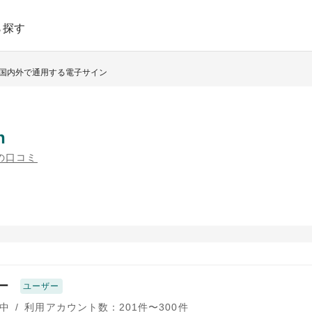
ら探す
- 国内外で通用する電子サイン
n
件の口コミ
ー
ユーザー
中
/
利用アカウント数：201件〜300件