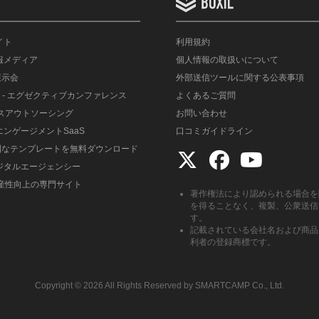
イト
利用規約
情報メディア
個人情報の取扱いについて
展示会
外部送信ツールに関する公表事項
- エグゼクティブカンファレンス
よくあるご質問
ルスアウトソーシング
お問い合わせ
エンゲージメントSaaS
口コミガイドライン
便利なテンプレートを無料ダウンロード
デジタルエージェンシー
生産性向上の専門サイト
著作権法により認められる場合を
を得ることなく、複製、公衆送信
す。
記載されている会社名および商品
利者の登録商標です。
Copyright ©︎ 2026 All Rights Reserved by SMARTCAMP Co., Ltd.