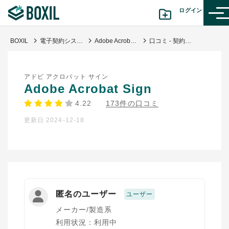
ログイン
BOXIL
電子契約システム
Adobe Acrobat Sign
口コミ - 契約締結までの期間迅速化
カテゴリから探す
アドビ アクロバット サイン
診断から探す(β版)
Adobe Acrobat Sign
4.22
173件の口コミ
記事から探す
更新日 2024-12-18
BOXILの使い方ガイド
情報掲載をご希望の方へ
匿名のユーザー
ユーザー
メーカー/製造系
利用状況：利用中