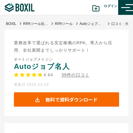
ログイン
BOXIL
RPAツール比較｜おすすめサービスの機能や価格・タイプ別の選び方
RPAツール
Autoジョブ名人
口コミ -
カテゴリから探す
業務改革で選ばれる安定稼働のRPA。導入から活
診断から探す(β版)
用、全社展開までしっかりサポート！
オートジョブメイジン
記事から探す
Autoジョブ名人
4.64
39件の口コミ
BOXILの使い方ガイド
情報掲載をご希望の方へ
更新日 2024-12-16
無料で資料ダウンロード