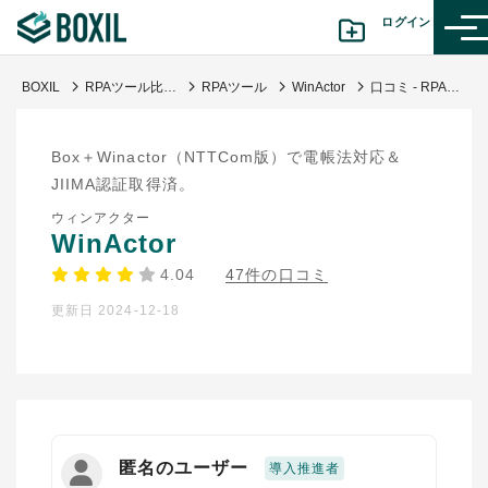
ログイン
BOXIL
RPAツール比較｜おすすめサービスの機能や価格・タイプ別の選び方
RPAツール
WinActor
口コミ - RPAの基本を学ぶことが出来ました
カテゴリから探す
Box＋Winactor（NTTCom版）で電帳法対応＆
診断から探す(β版)
JIIMA認証取得済。
ウィンアクター
記事から探す
WinActor
4.04
47件の口コミ
BOXILの使い方ガイド
情報掲載をご希望の方へ
更新日 2024-12-18
匿名のユーザー
導入推進者