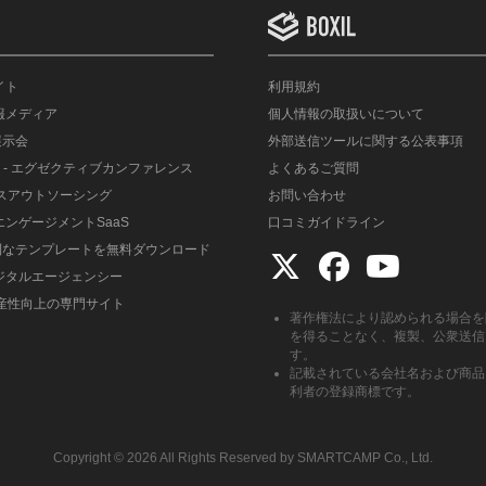
イト
利用規約
情報メディア
個人情報の取扱いについて
展示会
外部送信ツールに関する公表事項
- エグゼクティブカンファレンス
よくあるご質問
ルスアウトソーシング
お問い合わせ
エンゲージメントSaaS
口コミガイドライン
便利なテンプレートを無料ダウンロード
デジタルエージェンシー
生産性向上の専門サイト
著作権法により認められる場合を
を得ることなく、複製、公衆送信
す。
記載されている会社名および商品
利者の登録商標です。
Copyright ©︎ 2026 All Rights Reserved by SMARTCAMP Co., Ltd.