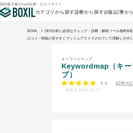
国内最大級のSaaS比較・口コミサイト
カテゴリから探す
診断から探す(β版)
記事か
BOXIL
SEO分析に必須なチェック・診断・解析ツール無料&有
口コミ - 情報が見やすくヴィジュアライズされていて理解しやす
キーワードマップ
Keywordmap（
プ）
4.6
62件の
更新日 2024-11-27