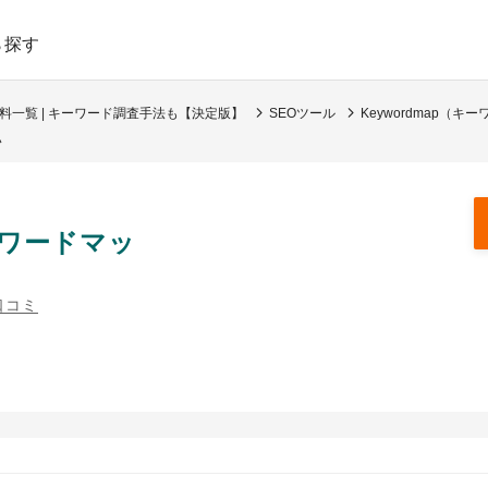
ら探す
料一覧 | キーワード調査手法も【決定版】
SEOツール
Keywordmap（キ
い
キーワードマッ
口コミ