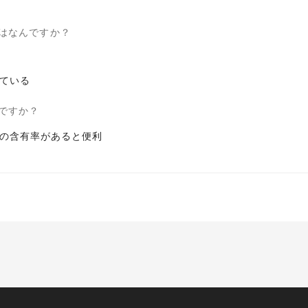
はなんですか？
ている
ですか？
の含有率があると便利