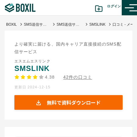
ログイン
BOXIL
SMS送信サービス比較16選｜選び方・料金相場・導入目的別タイプ
SMS送信サービス
SMSLINK
口コミ - メールよりも高い
カテゴリから探す
より確実に届ける、国内キャリア直接接続のSMS配
診断から探す(β版)
信サービス
エスエムエスリンク
記事から探す
SMSLINK
4.38
42件の口コミ
BOXILの使い方ガイド
情報掲載をご希望の方へ
更新日 2024-12-15
無料で資料ダウンロード