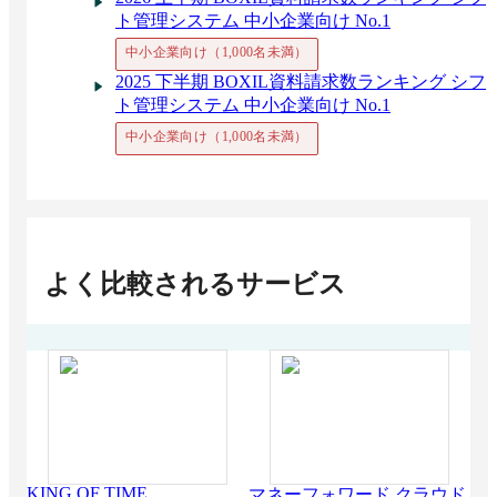
ト管理システム 中小企業向け No.1
中小企業向け（1,000名未満）
2025 下半期 BOXIL資料請求数ランキング シフ
ト管理システム 中小企業向け No.1
中小企業向け（1,000名未満）
よく比較されるサービス
KING OF TIME
マネーフォワード クラウド
弥生