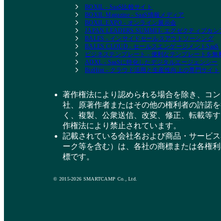
BOXIL - SaaS比較サイト
BOXIL Magazine - SaaS情報メディア
BOXIL EXPO - オンライン展示会
JAPAN LEADERS SUMMIT- エグゼクティブ
BALES - インサイドセールスアウトソーシング
BALES CLOUD - セールスエンゲージメントSaaS
ビジネステンプレート - 便利なテンプレートを
ADXL - SaaSに特化したデジタルエージェンシー
BizHint - クラウド活用と生産性向上の専門サイト
著作権法により認められる場合を除き、コン
社、原著作者またはその他の権利者の許諾を
く、複製、公衆送信、改変、修正、転載等す
作権法により禁止されています。
記載されている会社名および商品・サービス
ーク等を含む）は、各社の商標または各権利
標です。
© 2015-2026 SMARTCAMP Co., Ltd.