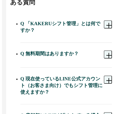
ある質問
Q
「KAKERUシフト管理」とは何で
すか？
A 
誰もが使い慣れている「LINE」と連携できる

シフト管理サービスです。

Q
無料期間はありますか？
スタッフ・管理者共に自動LINE通知で

快適に利用いただけます。

A 
ご契約いただいた当月・翌月分は無料でご利用
いただけます。

管理画面は、ドラッグ＆ドロップ等の直感的なカ
ンタン操作で本格的なシフト管理が可能です！
Q
現在使っているLINE公式アカウン
無料期間中に解約した場合、

ト（お客さま向け）でもシフト管理に
料金は発生しませんのでご安心ください。
使えますか？
A 
恐れ入りますが、シフト管理にはスタッフ専用
のLINE公式アカウントをご用意いただいていま