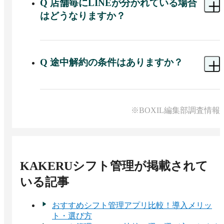
す。

Q
店舗毎にLINEが分かれている場合
はどうなりますか？
既存のアカウントを顧客向けにご利用中の場合
は、

A 
店舗毎のお申込みが必要です。
スタッフ用とは用途を分けるため、

別のアカウントでの運用をお願いしております。
Q
途中解約の条件はありますか？
A 
以下の通り、いつでも自由にご解約いただけま
す。

・解約のタイミング： いつでも可能（継続期間の
※BOXIL編集部調査情報
制限なし）

・解約費用： 無料（違約金などは一切かかりませ
ん）

・無料期間中の解約： 可能です

KAKERUシフト管理
が掲載されて
※システム上の都合により、手続き完了までにお
いる記事
時間をいただく場合がございます。
おすすめシフト管理アプリ比較！導入メリッ
ト・選び方