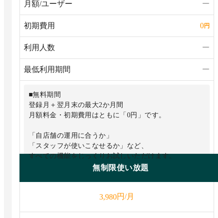
月額/ユーザー
ー
初期費用
0
円
利用人数
ー
最低利用期間
ー
■無料期間
登録月＋翌月末の最大2か月間
月額料金・初期費用はともに「0円」です。
「自店舗の運用に合うか」
「スタッフが使いこなせるか」など、
すべての機能をじっくりお試しいただけます。
無制限使い放題
■条件
無料期間中に「合わない」と感じた場合、
円/月
3,980
違約金や解約金などは一切かかりません！
完全ノーリスクでシステムの使い勝手を
ご検証いただけます。