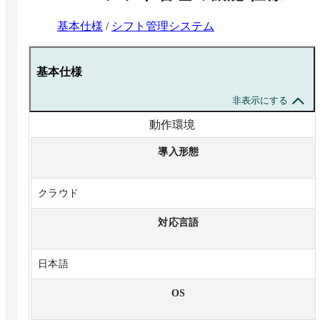
【注意事項】
※LINE公式アカウント1アカウント（1店舗）ごとの費
基本仕様
/
シフト管理システム
用となります。
※LINE公式アカウント自体の利用料（LINEヤフー株式
会社への支払い）は含まれていないため、有料プランを
基本仕様
利用する場合は導入企業様側でのご契約が必要となりま
す。
非表示にする
動作環境
導入形態
クラウド
対応言語
日本語
OS