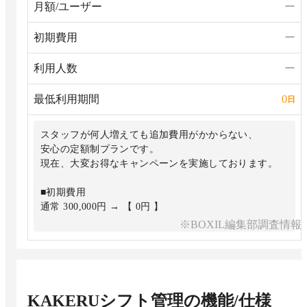
月額/ユーザー
ー
初期費用
ー
利用人数
ー
最低利用期間
0
日
スタッフが何人増えても追加費用がかからない、
安心の定額制プランです。
現在、大変お得なキャンペーンを実施しております。
■初期費用
通常 300,000円 → 【 0円 】
※BOXIL編集部調査情報
■月額費用
通常 30,000円 → 【 3,980円（税込）】
※キャンペーン中にお申し込みいただいた企業様は、
永続的にこの価格でご利用いただけます。
KAKERUシフト管理
の機能/仕様