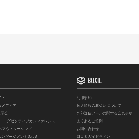
イト
利用規約
情報メディア
個人情報の取扱いについて
展示会
外部送信ツールに関する公表事項
- エグゼクティブカンファレンス
よくあるご質問
ルスアウトソーシング
お問い合わせ
エンゲージメントSaaS
口コミガイドライン