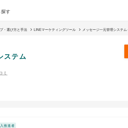
ら探す
イプ・選び方と手法
LINEマーケティングツール
メッセージ一元管理システム c
システム
コミ
導入推進者