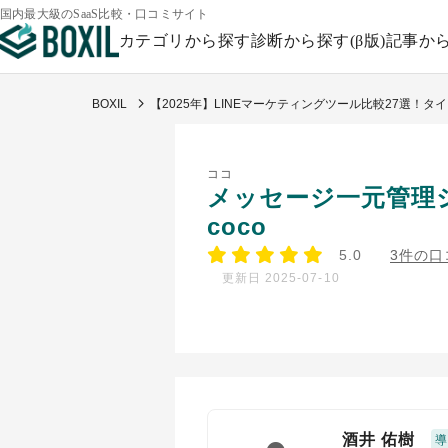
国内最大級のSaaS比較・口コミサイト
カテゴリから探す
診断から探す(β版)
記事か
BOXIL
【2025年】LINEマーケティングツール比較27選！タ
ココ
メッセージ一元管理
coco
5.0
3件の口
更新日 2025-07-10
酒井 佑樹