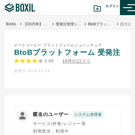
ログイン
BOXIL
【2025年】受発注システム比較42選！選び方・おすすめサービス
受発注管理システム
BtoBプラットフォーム 受発注
カテゴリから探す
ビートゥービー プラットフォームジュハッチュウ
診断から探す(β版)
BtoBプラットフォーム 受発注
3.88
16件の口コミ
記事から探す
更新日 2024-10-29
BOXILの使い方ガイド
情報掲載をご希望の方へ
匿名のユーザー
システム管理者
サービス/外食/レジャー系
利用状況：利用中