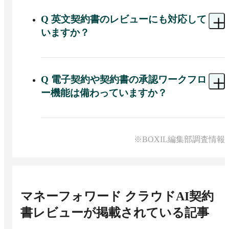
レビュー基準が随時最新化される点も安心材料で
OCR（光学文字認識）機能によりスキャンPDFか
す。
ら文字情報を読み取って解析できます。

Q
英文契約書のレビューにも対応して
いますか？
手元に紙原本しかない契約書でもPDF化してアッ
プロードすれば、通常のWordファイルと同様にAI
A 
英文契約書にも対応しています。

が中身をテキスト解析してレビューを行います。
英語の契約書をアップロードすると、AIが国際取
Q
電子契約や契約書の承認ワークフロ
引特有のリスク項目を洗い出し、自社に不利とな
ー機能は備わっていますか？
り得る条文や不足している条項をチェックしま
す。

A 
マネーフォワード クラウドAI契約書レビュー単
体には電子契約機能はありません。また契約書の
レビュー結果は日本語契約の場合と同様に表示さ
社内承認フロー機能や版管理（バージョン管理）
れ、リスク度合いに応じた注意喚起や修正提案が
※BOXIL編集部調査情報
機能も搭載されていません。

含まれます。

その代わり、マネーフォワードの提供するマネー
英文契約書専用の解説コメントや推奨条文例はネ
フォワード クラウド契約と組み合わせることで、
イティブの英語圏弁護士が作成しており、各国の
電子契約や契約書管理、ワークフロー機能を利用
法制度や商習慣による違いも考慮された内容にな
マネーフォワード クラウドAI契約
可能です。
っています。

書レビュー
が掲載されている記事
また、契約書など法律文書に特化してチューニン