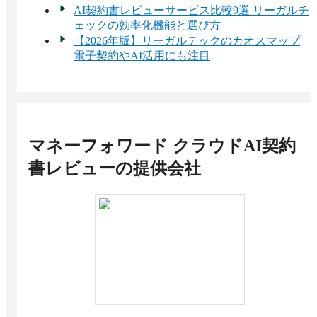
グされた英日AI翻訳機能が付帯しているため、一
AI契約書レビューサービス比較9選 リーガルチ
般的な汎用翻訳ツールと比べて法律用語や契約特
ェックの効率化機能と選び方
有の言い回しの翻訳精度が高くなるよう調整され
【2026年版】リーガルテックのカオスマップ
ています。法的文脈を踏まえた訳語選択が行われ
電子契約やAI活用にも注目
るため、重要な契約条項のニュアンスもしっかり
伝わる翻訳が可能です。
マネーフォワード クラウドAI契約
書レビュー
の提供会社