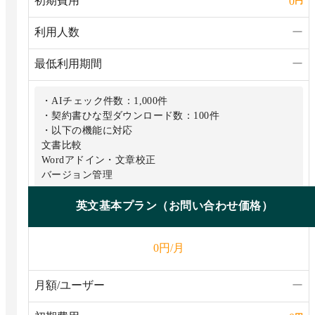
初期費用
0
円
利用人数
ー
最低利用期間
ー
・AIチェック件数：1,000件
・契約書ひな型ダウンロード数：100件
・以下の機能に対応
文書比較
Wordアドイン・⽂章校正
バージョン管理
英⽂基本プラン（お問い合わせ価格）
円/月
0
月額/ユーザー
ー