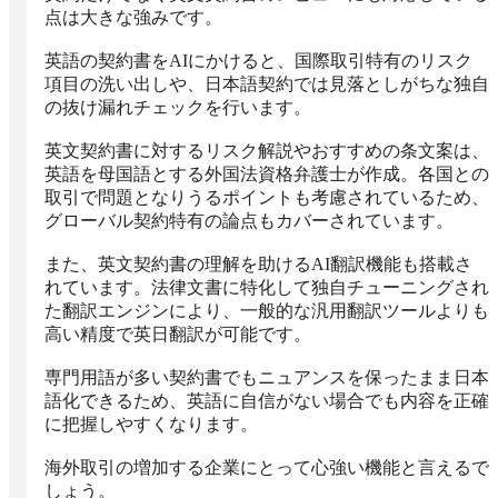
点は大きな強みです。

英語の契約書をAIにかけると、国際取引特有のリスク
項目の洗い出しや、日本語契約では見落としがちな独自
の抜け漏れチェックを行います。

英文契約書に対するリスク解説やおすすめの条文案は、
英語を母国語とする外国法資格弁護士が作成。各国との
取引で問題となりうるポイントも考慮されているため、
グローバル契約特有の論点もカバーされています。

また、英文契約書の理解を助けるAI翻訳機能も搭載さ
れています。法律文書に特化して独自チューニングされ
た翻訳エンジンにより、一般的な汎用翻訳ツールよりも
高い精度で英日翻訳が可能です。

専門用語が多い契約書でもニュアンスを保ったまま日本
語化できるため、英語に自信がない場合でも内容を正確
に把握しやすくなります。

海外取引の増加する企業にとって心強い機能と言えるで
しょう。