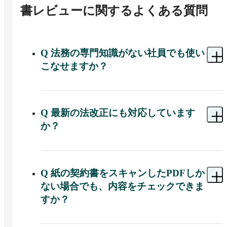
書レビュー
に関するよくある質問
Q
法務の専門知識がない社員でも使い
こなせますか？
A 
サービスは主に法務担当者や契約実務を兼務で
担当している方向けに設計されています。

Q
最新の法改正にも対応しています
契約書をまったく読んだことがない方や法律知識
か？
がない方にとっては多少ハードルを感じる可能性
がありますが、レビュー結果には弁護士による平
A 
対応しています。マネーフォワード クラウドAI
易な解説が付属しているため、実際に使いながら
契約書レビューは2020年の民法改正にもいち早く
契約知識を学ぶことも可能です。
対応済みであり、常に最新の法令やガイドライン
Q
紙の契約書をスキャンしたPDFしか
に基づいて契約書レビューや契約書ひな型のアッ
ない場合でも、内容をチェックできま
プデートが行われています。

すか？
クラウドサービスとして提供されているため、ユ
ーザー側で特別な対応をしなくてもサービス側で
A 
可能です。クラウドAI契約書レビューでは