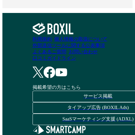
資料請求リストに追加
資料請求リストに追加
RICOH Chatbot
PKSHA ChatAgent
利用規約
個人情報の取扱について
外部送信ツールに関する公表事項
Service
よくあるご質問
お問い合わせ
資料請求リストに追加
口コミガイドライン
資料請求リストに追加
掲載希望の方はこちら
ミンクスプラス生成
Admina AIヘルプデ
サービス掲載
AI
スク
タイアップ広告 (BOXIL Ads)
資料請求リストに追加
資料請求リストに追加
SaaSマーケティング支援 (ADXL)