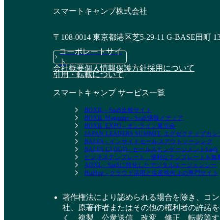
スマートキャンプ株式会社
DSチャットボット
OPTiM AIRES
〒108-0014 東京都港区芝5-29-11 G-BASE田町 1
資料請求リストに追加
資料請求リストに追加
コーポレートサイ
ト
会社概要
個人情報保護方針
採用について
引用・転載について
スマートキャンプ サービス一覧
BOXIL - SaaS比較サイト
BOXIL Magazine - SaaS情報メディア
BOXIL EXPO - オンライン展示会
JAPAN LEADERS SUMMIT- エグゼクティブ
BALES - インサイドセールスアウトソーシング
BALES CLOUD - セールスエンゲージメントSaaS
ビジネステンプレート - 便利なテンプレートを
ADXL - SaaSに特化したデジタルエージェンシー
BizHint - クラウド活用と生産性向上の専門サイト
著作権法により認められる場合を除き、コン
社、原著作者またはその他の権利者の許諾を
く、複製、公衆送信、改変、修正、転載等す