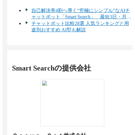
自己解決率4割へ導く“究極にシンプル”なAIチ
ャットボット「Smart Search」 最短3日・月額
3万円から導入可能
チャットボット比較28選 人気ランキングと用
途別おすすめ AI型も解説
Smart Search
の提供会社