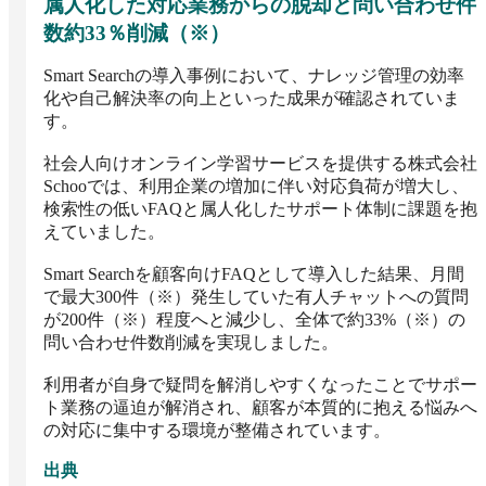
属人化した対応業務からの脱却と問い合わせ件
数約33％削減（※）
Smart Searchの導入事例において、ナレッジ管理の効率
化や自己解決率の向上といった成果が確認されていま
す。

社会人向けオンライン学習サービスを提供する株式会社
Schooでは、利用企業の増加に伴い対応負荷が増大し、
検索性の低いFAQと属人化したサポート体制に課題を抱
えていました。 

Smart Searchを顧客向けFAQとして導入した結果、月間
で最大300件（※）発生していた有人チャットへの質問
が200件（※）程度へと減少し、全体で約33%（※）の
問い合わせ件数削減を実現しました。 

利用者が自身で疑問を解消しやすくなったことでサポー
ト業務の逼迫が解消され、顧客が本質的に抱える悩みへ
の対応に集中する環境が整備されています。
出典