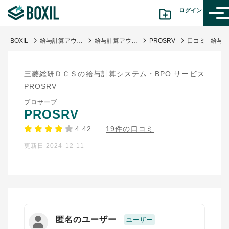
ログイン
BOXIL
給与計算アウトソーシング比較35選！選び方やメリット・デメリット
給与計算アウトソーシング
PROSRV
口コミ - 給与や勤怠が確認しやすい
カテゴリから探す
三菱総研ＤＣＳの給与計算システム・BPO サービス
診断から探す(β版)
PROSRV
プロサーブ
記事から探す
PROSRV
4.42
19件の口コミ
BOXILの使い方ガイド
情報掲載をご希望の方へ
更新日 2024-12-11
匿名のユーザー
ユーザー