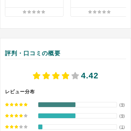
ます。たとえば、給与金額の登録・変更画面で
は、前月や当月の給与金額が入力欄のすぐ隣に表
示され、金額確認がしやすくなっています。さら
に、出力項目のチェックリストや給与確定前の仮
計算機能などにより、業務の正確性を高めます。
また、マイナンバー管理や社会保険関連の事務に
も対応しており、特に社会保険業務については、
評判・口コミの概要
提携社労士と連携しながら各種手続きを進めるこ
とが可能です。専門性の高い業務を委託すること
で、社内の負担を軽減できます。
4.42
レビュー分布
(
9
)
(
9
)
(
1
)