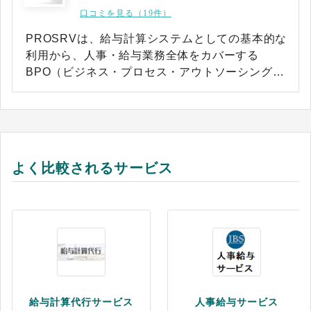
口コミを見る（19件）
PROSRVは、給与計算システムとしての基本的な
利用から、人事・給与業務全体をカバーする
BPO（ビジネス・プロセス・アウトソーシング）
まで、お客様の状況に応じて必要な業務領域を柔
軟に選んで委託できるアウトソーシングサービス
です。 このアウトソーシングサービスに対応する
クラウド型システム「PROSRV on Cloud」は、
Webを通じてどこからでも利用可能な給与計算シ
よく比較されるサービス
ステムです。基本項目に加え、最大6,000項目を
自由に追加できる柔軟性の高いシステムです。 た
とえば、スキルや保有資格などの項目を追加する
ことで、「資格保有者一覧」のような連記形式の
帳票も作成できます。入力形式も「テキスト」
「日付」「プルダウンメニュー」などから選べる
ため、業務に応じて入力の手間を軽減できます。
給与計算はミスが許されない重要な業務です。
給与計算代行サービス
人事給与サービス
PROSRVにはミスを防ぐための機能が充実してい