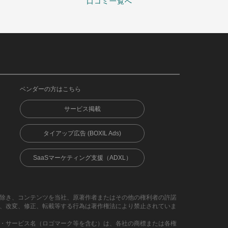
口コミ一覧へ
ベンダーの方はこちら
サービス掲載
タイアップ広告 (BOXIL Ads)
SaaSマーケティング支援（ADXL）
除き、コンテンツを当社、原著作者またはその他の権利者の許諾
、改変、修正、転載等する行為は著作権法により禁止されていま
・サービス名（ロゴマーク等を含む）は、各社の商標または各権