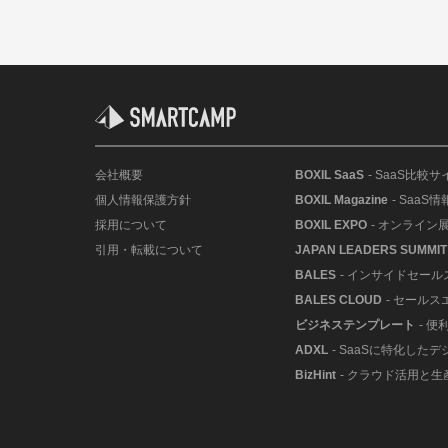
会社概要
BOXIL SaaS
- SaaS比較サ
個人情報保護方針
BOXIL Magazine
- SaaS
採用について
BOXIL EXPO
- オンライン
引用・転載について
JAPAN LEADERS SUMMIT
BALES
- インサイドセー
BALES CLOUD
- セールス
ビジネステンプレート
- 
ADXL
- SaaSに特化した
BizHint
- クラウド活用と