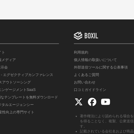
イト
利用規約
情報メディア
個人情報の取扱いについて
展示会
外部送信ツールに関する公表事項
- エグゼクティブカンファレンス
よくあるご質問
ルスアウトソーシング
お問い合わせ
エンゲージメントSaaS
口コミガイドライン
便利なテンプレートを無料ダウンロード
デジタルエージェンシー
生産性向上の専門サイト
著作権法により認められる場合を
を得ることなく、複製、公衆送信
す。
記載されている会社名および商品