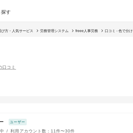
ら探す
選び方・人気サービス
労務管理システム
freee人事労務
口コミ - 色で分
件の口コミ
ー
ユーザー
中
/
利用アカウント数：11件〜30件