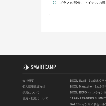
プラスの部分、マイナスの部
会社概要
BOXIL SaaS
- SaaS比較サ
個人情報保護方針
BOXIL Magazine
- SaaS
採用について
BOXIL EXPO
- オンライン
引用・転載について
JAPAN LEADERS SUMMIT
BALES
- インサイドセー