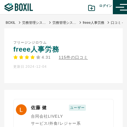
ログイン
BOXIL
労務管理システム比較おすすめ23選｜独自調査で導く選び方・人気サービス
労務管理システム
freee人事労務
カテゴリから探す
フリージンジロウム
診断から探す(β版)
freee人事労務
4.31
115件の口コミ
記事から探す
更新日 2024-12-04
BOXILの使い方ガイド
情報掲載をご希望の方へ
佐藤 健
ユーザー
合同会社LIVELY
サービス/外食/レジャー系