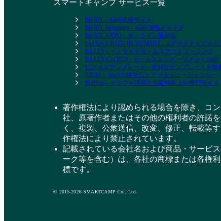
スマートキャンプ サービス一覧
BOXIL - SaaS比較サイト
BOXIL Magazine - SaaS情報メディア
BOXIL EXPO - オンライン展示会
JAPAN LEADERS SUMMIT- エグゼクティブ
BALES - インサイドセールスアウトソーシング
BALES CLOUD - セールスエンゲージメントSaaS
ビジネステンプレート - 便利なテンプレートを
ADXL - SaaSに特化したデジタルエージェンシー
BizHint - クラウド活用と生産性向上の専門サイト
著作権法により認められる場合を除き、コン
社、原著作者またはその他の権利者の許諾を
く、複製、公衆送信、改変、修正、転載等す
作権法により禁止されています。
記載されている会社名および商品・サービス
ーク等を含む）は、各社の商標または各権利
標です。
© 2015-2026 SMARTCAMP Co., Ltd.