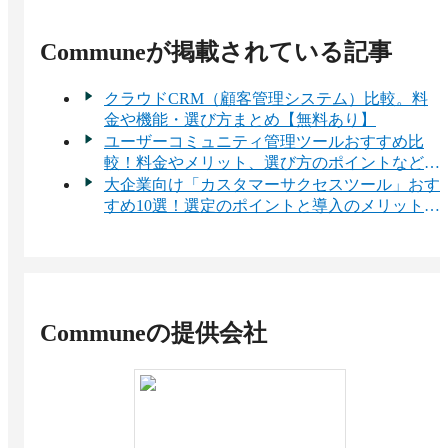
Commune
が掲載されている記事
クラウドCRM（顧客管理システム）比較。料
金や機能・選び方まとめ【無料あり】
ユーザーコミュニティ管理ツールおすすめ比
較！料金やメリット、選び方のポイントなどを
解説
大企業向け「カスタマーサクセスツール」おす
すめ10選！選定のポイントと導入のメリットを
解説！
Commune
の提供会社