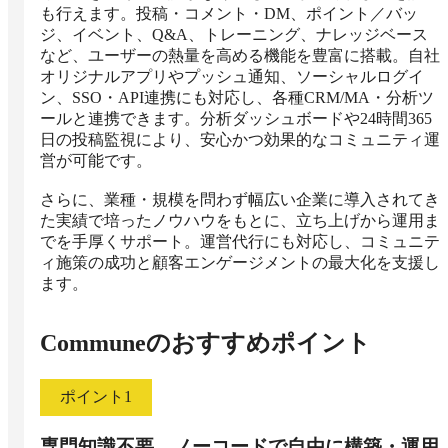
も行えます。投稿・コメント・DM、ポイント／バッ
ジ、イベント、Q&A、トレーニング、ナレッジベース
など、ユーザーの熱量を高める機能を豊富に搭載。自社
オリジナルアプリやプッシュ通知、ソーシャルログイ
ン、SSO・API連携にも対応し、各種CRM/MA・分析ツ
ールと連携できます。分析ダッシュボードや24時間365
日の投稿監視により、安心かつ効果的なコミュニティ運
営が可能です。

さらに、業種・規模を問わず幅広い企業に導入されてき
た実績で培ったノウハウをもとに、立ち上げから運用ま
でを手厚くサポート。運営代行にも対応し、コミュニテ
ィ施策の成功と顧客エンゲージメントの最大化を支援し
ます。
Commune
のおすすめポイント
ポイント
1
専門知識不要。ノーコードで自由に構築・運用