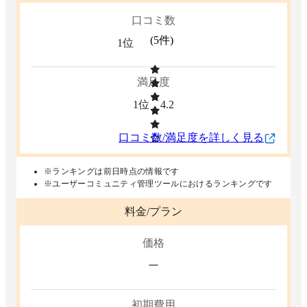
口コミ数
(
5
件)
1位
満足度
1位
4.2
口コミ数/満足度を詳しく見る
※ランキングは前日時点の情報です
※ユーザーコミュニティ管理ツールにおけるランキングです
料金/プラン
価格
ー
初期費用