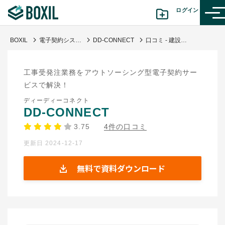
ログイン
BOXIL
電子契約システム
DD-CONNECT
口コミ - 建設関係の業界に特化した電子署名ツール
カテゴリから探す
工事受発注業務をアウトソーシング型電子契約サー
診断から探す(β版)
ビスで解決！
ディーディーコネクト
記事から探す
DD-CONNECT
3.75
4件の口コミ
BOXILの使い方ガイド
情報掲載をご希望の方へ
更新日 2024-12-17
無料で資料ダウンロード