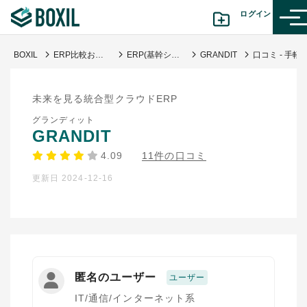
ログイン
BOXIL
ERP比較おすすめ20選｜企業規模に合わせたサービスの選び方
ERP(基幹システム)
GRANDIT
口コミ - 手軽に導入出来るパッケ
カテゴリから探す
未来を見る統合型クラウドERP
診断から探す(β版)
グランディット
GRANDIT
記事から探す
4.09
11件の口コミ
更新日 2024-12-16
BOXILの使い方ガイド
情報掲載をご希望の方へ
匿名のユーザー
ユーザー
IT/通信/インターネット系