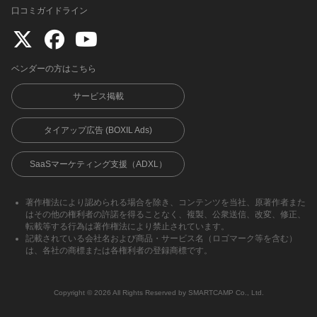
口コミガイドライン
ベンダーの方はこちら
サービス掲載
タイアップ広告 (BOXIL Ads)
SaaSマーケティング支援（ADXL）
著作権法により認められる場合を除き、コンテンツを当社、原著作者また
はその他の権利者の許諾を得ることなく、複製、公衆送信、改変、修正、
転載等する行為は著作権法により禁止されています。
記載されている会社名および商品・サービス名（ロゴマーク等を含む）
は、各社の商標または各権利者の登録商標です。
Copyright ©︎ 2026 All Rights Reserved by SMARTCAMP Co., Ltd.