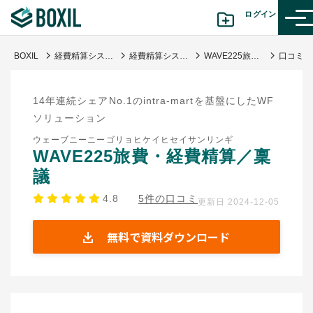
ログイン
BOXIL
経費精算システム比較おすすめ18選 | タイプ図解や料金表と選び方
経費精算システム
WAVE225旅費・経費精算／稟議
カテゴリから探す
14年連続シェアNo.1のintra-martを基盤にしたWF
診断から探す(β版)
ソリューション
ウェーブニーニーゴリョヒケイヒセイサンリンギ
記事から探す
WAVE225旅費・経費精算／稟
議
BOXILの使い方ガイド
情報掲載をご希望の方へ
4.8
5件の口コミ
更新日 2024-12-05
無料で資料ダウンロード