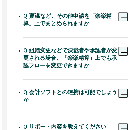
Q
稟議など、その他申請を「楽楽精
算」上でまとめられますか
A 
可能です。「楽楽精算」にはワークフロー機能
があり、経費精算以外の申請も一元化できます。

承認された稟議とその経費の申請を紐づけること
Q
組織変更などで決裁者や承認者が変
ができるなど、「楽楽精算」独自のメリットもあ
更される場合、「楽楽精算」上でも承
ります。
認フローを変更できますか
A 
可能です。「楽楽精算」では柔軟なフロー変更
が可能となっています。

設定画面で簡単に操作できます。経費精算の金額
Q
会計ソフトとの連携は可能でしょう
や内容などによってフローを分けることもできる
か
ので、組織変更だけでなく経費精算ルールの変更
があった際にも自由に設定を変えていただけま
A 
あらゆる会計ソフトとの連携実績があります。

す。変更の際に追加料金などは一切かかりません
「楽楽精算」内で完結した仕訳情報を、そのまま
ので、ご安心ください。
会計ソフトに取り込むためのCSVデータを作成で
Q
サポート内容を教えてください