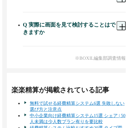
きるようになっているため、会計ソフトへの入力
作業は必要なくなります。
A 
導入支援から運用相談まで、寄り添ってサポー
トさせていただきます。

導入支援期間中には、経理業務を理解した「専任
Q
実際に画面を見て検討することはで
サポートスタッフ」が、電話やメール、WEBミー
きますか
ティングでお客様のシステム導入をしっかり伴
走。貴社に合った機能活用や運用開始までのスケ
A 
無料トライアル、訪問デモ、オンラインデモに
ジュールを一緒に考え、導入成功まで導きます。
て実際の画面をご覧いただけます。

もちろん、運用開始後もサポート窓口を開放して
担当者が操作方法を説明しながら実際の画面をお
※BOXIL編集部調査情報
おり、実績豊富なサポートスタッフが最適な運用
見せいたします。

を支援いたします。また、「楽楽精算」ではお客
ご質問や運用方法のご相談に対してもその場でお
様専用のサポートサイトもご用意しており、操作
答えできるため、「楽楽精算」について理解を深
方法やマニュアル、各種テンプレートなどいつで
めていただけます。
もご確認いただけます。
楽楽精算
が掲載されている記事
無料で試せる経費精算システム6選 失敗しない
選び方と注意点
中小企業向け経費精算システム15選 シェア | 50
人未満は少人数プラン有りを要比較
経費精算システム比較おすすめ20選 タイプ図