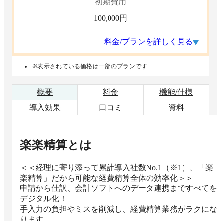
初期費用
100,000
円
料金/プランを詳しく見る
※表示されている価格は一部のプランです
概要
料金
機能/仕様
導入効果
口コミ
資料
楽楽精算
とは
＜＜経理に寄り添って累計導入社数No.1（※1）、「楽
楽精算」だから可能な経費精算全体の効率化＞＞

申請から仕訳、会計ソフトへのデータ連携まですべてを
デジタル化！

手入力の負担やミスを削減し、経費精算業務がラクにな
ります
