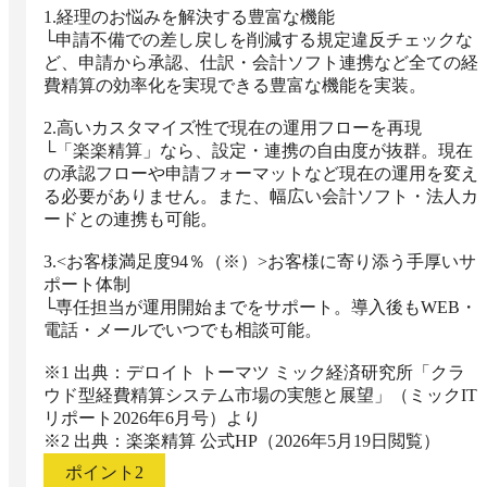
1.経理のお悩みを解決する豊富な機能

└申請不備での差し戻しを削減する規定違反チェックな
ど、申請から承認、仕訳・会計ソフト連携など全ての経
費精算の効率化を実現できる豊富な機能を実装。

2.高いカスタマイズ性で現在の運用フローを再現

└「楽楽精算」なら、設定・連携の自由度が抜群。現在
の承認フローや申請フォーマットなど現在の運用を変え
る必要がありません。また、幅広い会計ソフト・法人カ
ードとの連携も可能。

3.<お客様満足度94％（※）>お客様に寄り添う手厚いサ
ポート体制

└専任担当が運用開始までをサポート。導入後もWEB・
電話・メールでいつでも相談可能。

※1 出典：デロイト トーマツ ミック経済研究所「クラ
ウド型経費精算システム市場の実態と展望」（ミックIT
リポート2026年6月号）より

※2 出典：楽楽精算 公式HP（2026年5月19日閲覧）
ポイント
2