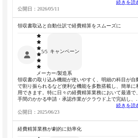
ほうかと思う。
続きを読
公開日：
2026/05/11
領収書取込と自動仕訳で経費精算をスムーズに
キャンペーン
5
/5
メーカー/製造系
領収書の取り込み機能が使いやすく、明細の科目が自
で割り振られるなど便利な機能を多数搭載し、簡単に
用できます。特に日々の経費精算業務において最適で
手間のかかる申請・承認作業がクラウド上で完結し、
通系のICカードとの連携も可能です。精算業務効率の
続きを読
幅な向上とペーパーレス化の推進効果が大きなメリッ
公開日：
2025/06/23
です。
経費精算業務が劇的に効率化