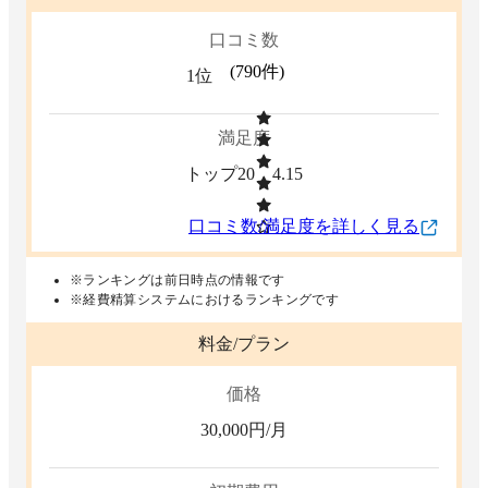
口コミ数
(
790
件)
1位
満足度
トップ20
4.15
口コミ数/満足度を詳しく見る
※ランキングは前日時点の情報です
※経費精算システムにおけるランキングです
料金/プラン
価格
30,000
円/月