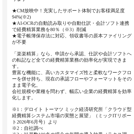
★CM放映中！充実したサポート体制でお客様満足度
94%(※2)

★AI-OCRの自動読み取りや自動仕訳・会計ソフト連携
で経費精算業務を80％（※3）削減

★電子帳簿保存法に対応、領収書等の原本ファイリング
が不要

「楽楽精算」なら、申請から承認、仕訳や会計ソフトへ
の転記など全ての経費精算業務の効率化が実現できま
す。

豊富な機能に、高いカスタマイズ性と柔軟なワークフロ
ーを併せ持ち、現在の承認フローやフォーマットをその
まま電子化。

会社規模や業種を問わず、幅広い企業の経費精算を効率
化します。

※1：デロイト トーマツ ミック経済研究所「クラウド型
経費精算システム市場の実態と展望」（ミックITリポー
ト2026年6月号）より

※2：自社調べ
