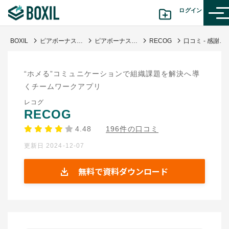
ログイン
BOXIL
ピアボーナス®とは？新たな成果給のメリット・デメリット | 導入企業事例・ツール
ピアボーナスツール
RECOG
口コミ - 感謝のコミュニケーションを行える職場環境を構築
カテゴリから探す
“ホメる”コミュニケーションで組織課題を解決へ導
診断から探す(β版)
くチームワークアプリ
レコグ
記事から探す
RECOG
4.48
196件の口コミ
BOXILの使い方ガイド
情報掲載をご希望の方へ
更新日 2024-12-07
無料で資料ダウンロード