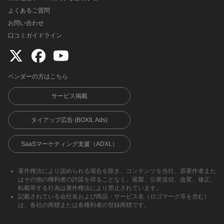
よくあるご質問
お問い合わせ
口コミガイドライン
ベンダーの方はこちら
サービス掲載
タイアップ広告 (BOXIL Ads)
SaaSマーケティング支援（ADXL）
著作権法により認められる場合を除き、コンテンツを当社、原著作者また
はその他の権利者の許諾を得ることなく、複製、公衆送信、改変、修正、
転載等する行為は著作権法により禁止されています。
記載されている会社名および商品・サービス名（ロゴマーク等を含む）
は、各社の商標または各権利者の登録商標です。