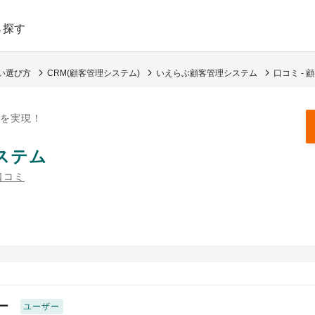
ら探す
い選び方
CRM(顧客管理システム)
いえらぶ顧客管理システム
口コミ -
を実現！
ステム
口コミ
ー
ユーザー