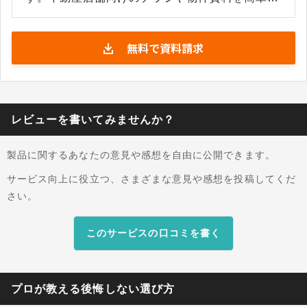
作成できるクラウド型ツールとして提供されてい
ます。あらかじめ入力された物件情報が自動でチ
無料で資料請求
ラシに反映されるため、一からデータを打ち込む
手間がかかりません。自動反映により作成時点で
最新の物件情報をまとめて取り込めるため、再入
力の手間を抑えつつ、更新後も短時間で最新情報
のチラシを作成できます。 インターフェースは直
レビューを書いてみませんか？
感的で、ドラッグ＆ドロップ操作により画像やア
イコン、テキストを自由に配置できます。専門的
製品に関するあなたの意見や感想を自由に公開できます。
なデザイン知識がなくても初心者から経験者まで
幅広く扱え、誰でも数ステップで理想のチラシを
サービス向上に役立つ、さまざまな意見や感想を投稿してくだ
完成できる点が強みです。色味や文字サイズ、フ
さい。
ォント、レイアウトなど、全体のデザイン要素を
細かく調整できる自由度の高さも特徴です。
このサービスの口コミを書く
プロが教える後悔しない選び方