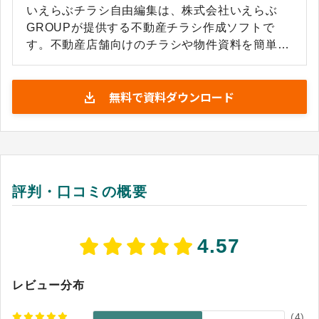
いえらぶチラシ自由編集は、株式会社いえらぶ
GROUPが提供する不動産チラシ作成ソフトで
す。不動産店舗向けのチラシや物件資料を簡単に
作成できるクラウド型ツールとして提供されてい
ます。あらかじめ入力された物件情報が自動でチ
無料で資料ダウンロード
ラシに反映されるため、一からデータを打ち込む
手間がかかりません。自動反映により作成時点で
最新の物件情報をまとめて取り込めるため、再入
力の手間を抑えつつ、更新後も短時間で最新情報
のチラシを作成できます。 インターフェースは直
感的で、ドラッグ＆ドロップ操作により画像やア
評判・口コミの概要
イコン、テキストを自由に配置できます。専門的
なデザイン知識がなくても初心者から経験者まで
幅広く扱え、誰でも数ステップで理想のチラシを
4.57
完成できる点が強みです。色味や文字サイズ、フ
ォント、レイアウトなど、全体のデザイン要素を
細かく調整できる自由度の高さも特徴です。
レビュー分布
(
4
)