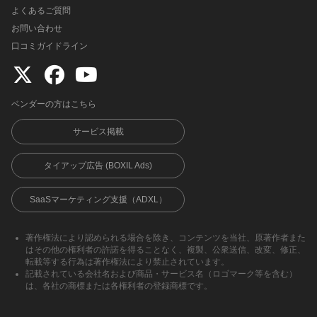
よくあるご質問
お問い合わせ
口コミガイドライン
ベンダーの方はこちら
サービス掲載
タイアップ広告 (BOXIL Ads)
SaaSマーケティング支援（ADXL）
著作権法により認められる場合を除き、コンテンツを当社、原著作者また
はその他の権利者の許諾を得ることなく、複製、公衆送信、改変、修正、
転載等する行為は著作権法により禁止されています。
記載されている会社名および商品・サービス名（ロゴマーク等を含む）
は、各社の商標または各権利者の登録商標です。