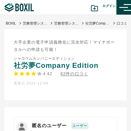
ログイン
BOXIL
労務管理システム比較おすすめ23選｜独自調査で導く選び方・人気サービス
労務管理システム
社労夢Company Edition
カテゴリから探す
大手企業の電子申請義務化に完全対応！マイナポー
診断から探す(β版)
タルへの申請も可能！
シャロウムカンパニーエディション
記事から探す
社労夢Company Edition
4.42
62件の口コミ
BOXILの使い方ガイド
情報掲載をご希望の方へ
更新日 2024-12-04
匿名のユーザー
ユーザー