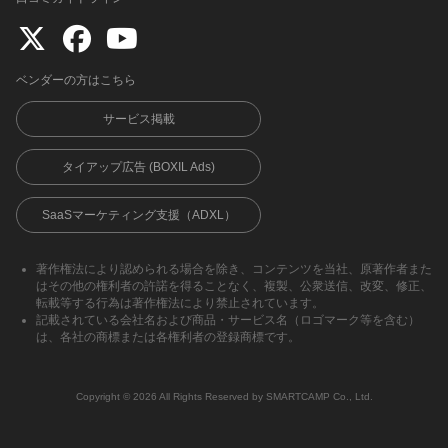
ベンダーの方はこちら
サービス掲載
タイアップ広告 (BOXIL Ads)
SaaSマーケティング支援（ADXL）
著作権法により認められる場合を除き、コンテンツを当社、原著作者また
はその他の権利者の許諾を得ることなく、複製、公衆送信、改変、修正、
転載等する行為は著作権法により禁止されています。
記載されている会社名および商品・サービス名（ロゴマーク等を含む）
は、各社の商標または各権利者の登録商標です。
Copyright ©︎ 2026 All Rights Reserved by SMARTCAMP Co., Ltd.