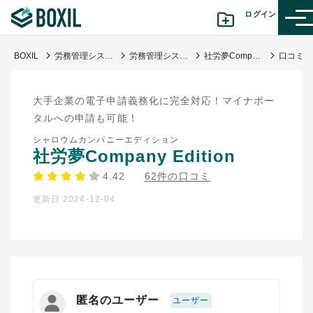
ログイン
BOXIL
労務管理システム比較おすすめ23選｜独自調査で導く選び方・人気サービス
労務管理システム
社労夢Company Edition
カテゴリから探す
大手企業の電子申請義務化に完全対応！マイナポー
診断から探す(β版)
タルへの申請も可能！
シャロウムカンパニーエディション
記事から探す
社労夢Company Edition
4.42
62件の口コミ
BOXILの使い方ガイド
情報掲載をご希望の方へ
更新日 2024-12-04
匿名のユーザー
ユーザー