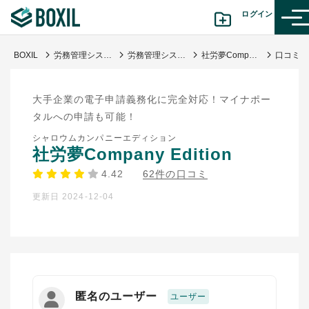
ログイン
BOXIL
労務管理システム比較おすすめ23選｜独自調査で導く選び方・人気サービス
労務管理システム
社労夢Company Edition
カテゴリから探す
大手企業の電子申請義務化に完全対応！マイナポー
診断から探す(β版)
タルへの申請も可能！
シャロウムカンパニーエディション
記事から探す
社労夢Company Edition
4.42
62件の口コミ
BOXILの使い方ガイド
情報掲載をご希望の方へ
更新日 2024-12-04
匿名のユーザー
ユーザー