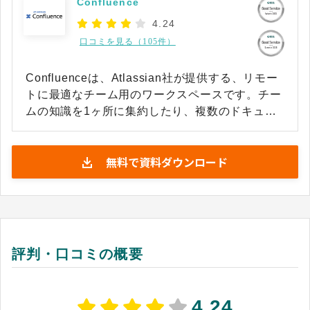
Confluence
4.24
口コミを見る（105件）
Confluenceは、Atlassian社が提供する、リモー
トに最適なチーム用のワークスペースです。チー
ムの知識を1ヶ所に集約したり、複数のドキュメ
ントやアイデアを統一したりと、組織全体で情報
をスムーズに共有・活用できます。リアルタイム
無料で資料ダウンロード
共同編集やコメント機能によって、複数人が場所
を問わず同時に作業でき、分散したチームでも生
産性を維持したオープンなコラボレーションが可
能です。そのため、リモートワークやハイブリッ
ドな体制下でも、メンバー間で一貫した情報基盤
を共有しながら知識の断絶を防げます。 また、
評判・口コミの概要
JiraをはじめとするAtlassian社製品や外部システ
ムともスムーズに連携でき、要件に合わせて柔軟
に機能を拡張できます。アクセス権限の細かな設
4.24