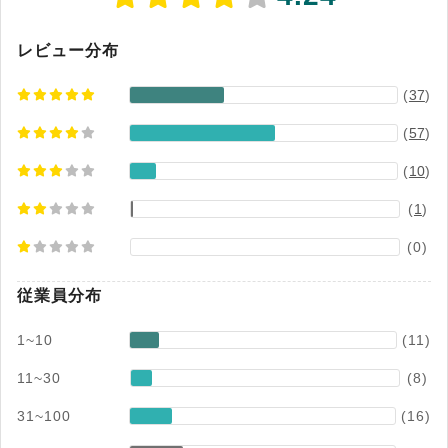
定でコンテンツの公開範囲を制御し、安全性を確
保しながらナレッジを全社展開できるほか、豊富
なテンプレートで資料をスムーズに作成できる点
レビュー分布
も、Confluenceの大きな強みだといえるでしょ
(
37
)
う。
(
57
)
(
10
)
(
1
)
(0)
従業員分布
1~10
(11)
11~30
(8)
31~100
(16)