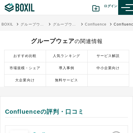
ログイン
BOXIL
グループウェア比較18選｜タイプ別おすすめ・シェアランキングと料金相場
グループウェア
Confluence
カテゴリから探す
グループウェア
の関連情報
診断から探す(β版)
おすすめ比較
人気ランキング
サービス解説
記事から探す
市場規模・シェア
導入事例
中小企業向け
BOXILの使い方ガイド
情報掲載をご希望の方へ
大企業向け
無料サービス
Confluenceの評判・口コミ