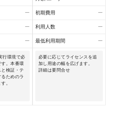
ー
初期費用
ー
ー
利用人数
ー
ー
最低利用期間
ー
k3実行環境で必
必要に応じてライセンスを追
です。本番環
加し用途の幅を広げます。
スと検証・テ
詳細は要問合せ
するためのラ
ます。