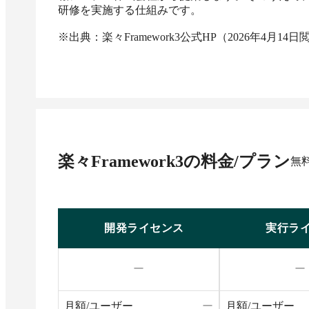
研修を実施する仕組みです。

※出典：楽々Framework3公式HP（2026年4月14日
楽々Framework3
の料金/プラン
無
開発ライセンス
実行ラ
ー
ー
月額/ユーザー
ー
月額/ユーザー