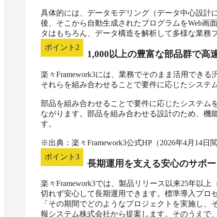
具体的には、データモデリング（データ中心設計
後、そこから自動生成されたプログラムをWeb画
タはもちろん、データ構造を解析して多様な業務
ポイント
2
1,000以上の豊富な部品群で高
楽々Framework3には、業務でそのまま活用でき
それらを組み合わせることで要件に応じたシステム
部品を組み合わせることで要件に応じたシステム
ながります。部品を組み合わせる設計のため、機
す。

※出典：楽々Framework3公式HP（2026年4月14日
ポイント
3
長期運用を支える安心のサポー
楽々Framework3では、製品リリース以来25
切れず安心して長期運用できます。標準導入プロセ
「その期間でどのようなプロジェクトを実施し、
報システム株式会社から提案します。そのうえで