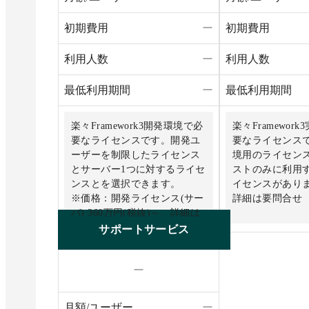
初期費用
ー
初期費用
利用人数
ー
利用人数
最低利用期間
ー
最低利用期間
楽々Framework3開発環境で必
楽々Framewor
要なライセンスです。開発ユ
要なライセンス
ーザーを制限したライセンス
境用のライセン
とサーバー1つに対するライセ
ストのみに利用
ンスとを選択できます。
イセンスがあり
※価格：開発ライセンス(サー
詳細は要問合せ
バ) 360万円(税抜)～、詳細は
要問合せ
サポートサービス
ー
月額/ユーザー
ー