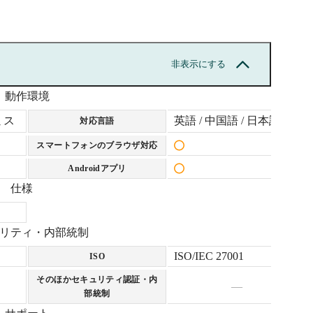
非表示にする
動作環境
ミス
英語 / 中国語 / 日本語
対応言語
スマートフォンのブラウザ対応
Androidアプリ
仕様
リティ・内部統制
ISO/IEC 27001
ISO
そのほかセキュリティ認証・内
—
部統制