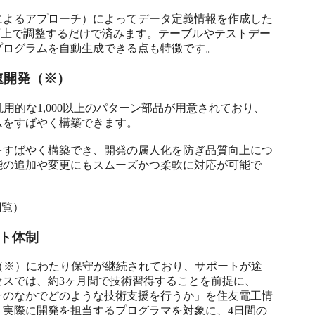
によるアプローチ）によってデータ定義情報を作成した
面上で調整するだけで済みます。テーブルやテストデー
プログラムを自動生成できる点も特徴です。
速開発（※）
る汎用的な1,000以上のパターン部品が用意されており、
をすばやく構築できます。

をすばやく構築でき、開発の属人化を防ぎ品質向上につ
能の追加や変更にもスムーズかつ柔軟に対応が可能で
閲覧）
ト体制
年以上（※）にわたり保守が継続されており、サポートが途
スでは、約3ヶ月間で技術習得することを前提に、
そのなかでどのような技術支援を行うか」を住友電工情
、実際に開発を担当するプログラマを対象に、4日間の