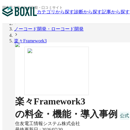
国内最大級のSaaS比較・口コミサイト
カテゴリから探す
診断から探す
記事から探す
BOXIL
ノーコード開発・ローコード開発
楽々Framework3
楽々Framework3
の料金・機能・導入事例
住友電工情報システム株式会社
最終更新日 :
2026/07/30