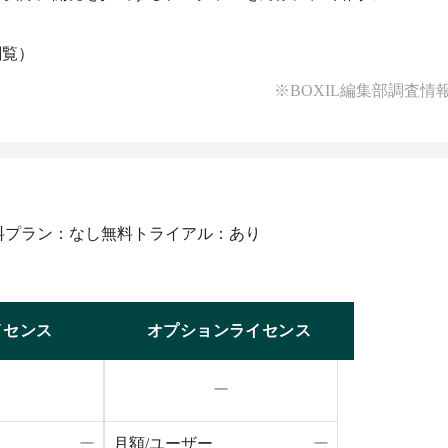
閲覧）
※BOXIL編集部調査情
料プラン：なし
無料トライアル：あり
イセンス
オプションライセンス
ー
ー
月額/ユーザー
ー