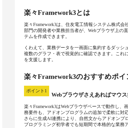
楽々Framework3
とは
楽々Framework3は、住友電工情報システム株
部門の開発者や業務担当者が、Webブラウザ上の
テムを作成できます。

くわえて、業務データを一画面に集約するダッシ
複数のグラフ・表で視覚的に確認できます。これ
を支援します。
楽々Framework3
のおすすめポイ
ポイント
1
Webブラウザさえあればマウ
楽々Framework3はWebブラウザベースで動
務要件も、アドオンプログラムの追加で柔軟に対応
さらに生成AI連携により、自然文からアドオンプ
プログラミング初学者でも短期間で本格的な業務ア