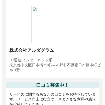
サービス No.1
コンサルティング・専門サービス
2025 下半期 BOXIL資料請求数ランキング 施工
管理ソフト・アプリ 大企業向け No.1
大企業向け（1,000名以上）
2025 下半期 BOXIL資料請求数ランキング 施工
管理ソフト・アプリ 中小企業向け No.1
中小企業向け（1,000名未満）
株式会社アルダグラム
2025 下半期 BOXIL資料請求数ランキング 工程
管理システム メーカー/製造系 No.1
IT/通信/インターネット系
メーカー/製造系
東京都
中央区日本橋本町2-7-1 野村不動産日本橋本町ビ
ル 3階
2025 下半期 BOXIL資料請求数ランキング 工程
管理システム 大企業向け No.1
大企業向け（1,000名以上）
口コミ募集中！
サービスに関するあなたの口コミをお待ちしていま
す。サービス向上に役立つ、さまざまな意見や感想
を投稿してください。