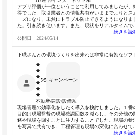
IT/通信/インターネット系
アプリ評価が一位ということで利用してみましたが、
得でした。取引業者との情報共有がいままでよりとス
ーズになり、未然にトラブル防止できるようになりま
た。引き続き使います。また、現状をリアルタイムで
ることができて、現場入りまでのイメージがつき取り
続きを読
みやすさが格段に上がりました
公開日：
2024/05/14
下職さんとの環境づくりを出来れば非常に有効なソフ
キャンペーン
5
/5
不動産/建設/設備系
現場管理の効率化をしたく導入を検討しました。１番
目的は現場監督の現場確認回数を減らし、その分他の
務や現場を回すことに注力することでした。現場の状
を写真で共有でき、工程管理も現場の変化に合わせて
軟に対応できる。指示出しをする時も図面書き込み機
続きを読