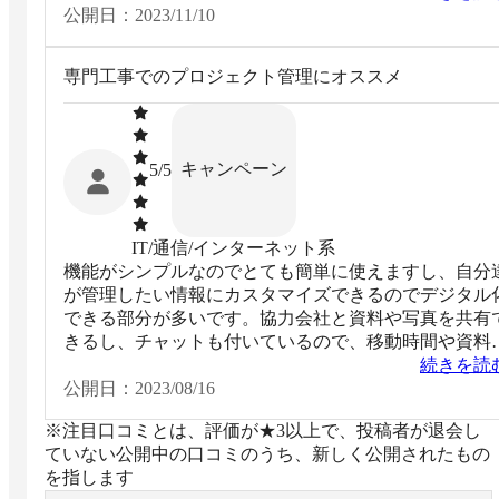
がとても便利でした
公開日：
2023/11/10
専門工事でのプロジェクト管理にオススメ
キャンペーン
5
/5
IT/通信/インターネット系
機能がシンプルなのでとても簡単に使えますし、自分
が管理したい情報にカスタマイズできるのでデジタル
できる部分が多いです。協力会社と資料や写真を共有
きるし、チャットも付いているので、移動時間や資料
成の時間が減りそうです
続きを読
公開日：
2023/08/16
※注目口コミとは、評価が★3以上で、投稿者が退会し
ていない公開中の口コミのうち、新しく公開されたもの
を指します