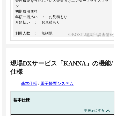
管理機能を強化したい大企業向けエンタープライズプラ
ン
初期費用無料
年額一括払い ： お見積もり
月額払い ： お見積もり
利用人数 ： 無制限
※BOXIL編集部調査情報
月間新規案件数 ： お見積もり
保存可能容量 ： お見積もり
■機能
・標準機能 ・カスタマイズ設定
現場DXサービス「KANNA」
の機能/
■サポート
仕様
・専任担当のサポート ・カスタマイズ設定代行
・操作説明会
■セキュリティ
基本仕様
/
電子帳票システム
・２要素認証 ・IPアドレス制限
基本仕様
非表示にする