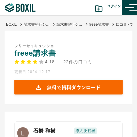
ログイン
BOXIL
請求書発行システム 比較 おすすめ23選｜シェア・機能で選ぶ
請求書発行システム
freee請求書
カテゴリから探す
フリーセイキュウショ
診断から探す(β版)
freee請求書
4.18
22件の口コミ
記事から探す
更新日 2024-12-17
BOXILの使い方ガイド
情報掲載をご希望の方へ
無料で資料ダウンロード
石橋 和樹
導入決裁者