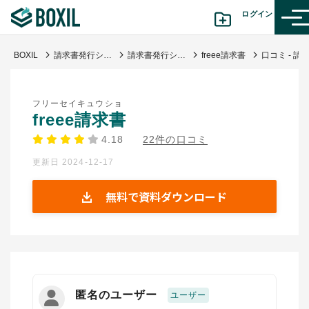
ログイン
BOXIL
請求書発行システム 比較 おすすめ23選｜シェア・機能で選ぶ
請求書発行システム
freee請求書
カテゴリから探す
フリーセイキュウショ
診断から探す(β版)
freee請求書
4.18
22件の口コミ
記事から探す
更新日 2024-12-17
BOXILの使い方ガイド
情報掲載をご希望の方へ
無料で資料ダウンロード
匿名のユーザー
ユーザー