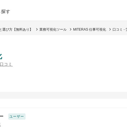
ら探す
トと選び方【無料あり】
業務可視化ツール
MITERAS 仕事可視化
口コミ 
化
の口コミ
ー
ユーザー
系