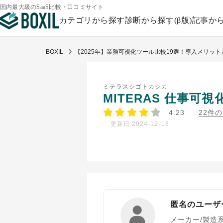
国内最大級のSaaS比較・口コミサイト
カテゴリから探す
診断から探す(β版)
記事か
BOXIL
【2025年】業務可視化ツール比較19選！導入メリッ
ミテラスシゴトカシカ
MITERAS 仕事可視
4.23
22件
更新日 2024-12-18
匿名のユーザ
メーカー/製造