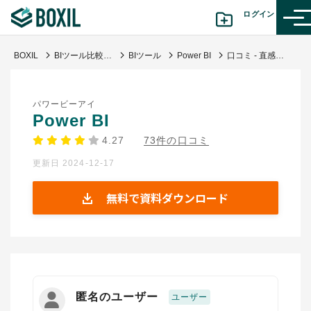
ログイン
BOXIL
BIツール比較24選 わかりやすい種類・選び方・おすすめサービス
BIツール
Power BI
口コミ - 直感的操作でデータ可視化とレポート作成が効率化
カテゴリから探す
パワービーアイ
診断から探す(β版)
Power BI
4.27
73件の口コミ
記事から探す
更新日 2024-12-17
BOXILの使い方ガイド
情報掲載をご希望の方へ
無料で資料ダウンロード
匿名のユーザー
ユーザー