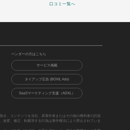
口コミ一覧へ
ベンダーの方はこちら
サービス掲載
タイアップ広告 (BOXIL Ads)
SaaSマーケティング支援（ADXL）
除き、コンテンツを当社、原著作者またはその他の権利者の許諾
、改変、修正、転載等する行為は著作権法により禁止されていま