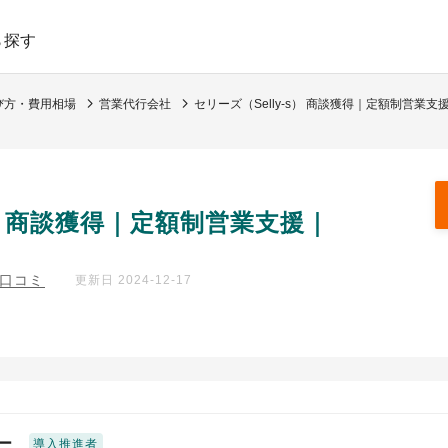
ら探す
び方・費用相場
営業代行会社
セリーズ（Selly-s） 商談獲得｜定額制営業支
s） 商談獲得｜定額制営業支援｜
の口コミ
更新日 2024-12-17
ー
導入推進者