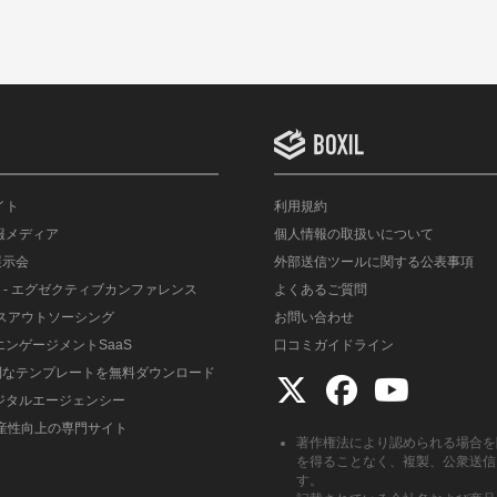
イト
利用規約
情報メディア
個人情報の取扱いについて
展示会
外部送信ツールに関する公表事項
- エグゼクティブカンファレンス
よくあるご質問
ルスアウトソーシング
お問い合わせ
エンゲージメントSaaS
口コミガイドライン
便利なテンプレートを無料ダウンロード
デジタルエージェンシー
生産性向上の専門サイト
著作権法により認められる場合を
を得ることなく、複製、公衆送信
す。