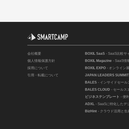
会社概要
BOXIL SaaS
- SaaS比較サ
個人情報保護方針
BOXIL Magazine
- SaaS
採用について
BOXIL EXPO
- オンライン
引用・転載について
JAPAN LEADERS SUMMIT
BALES
- インサイドセー
BALES CLOUD
- セールス
ビジネステンプレート
- 
ADXL
- SaaSに特化した
BizHint
- クラウド活用と