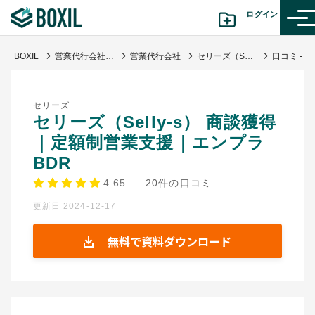
ログイン
BOXIL
営業代行会社おすすめ比較28社｜独自調査に基づく選び方・費用相場
営業代行会社
セリーズ（Selly-s） 商談獲得｜定額制営業支援｜エンプラBDR
カテゴリから探す
セリーズ
診断から探す(β版)
セリーズ（Selly-s） 商談獲得
｜定額制営業支援｜エンプラ
記事から探す
BDR
4.65
20件の口コミ
BOXILの使い方ガイド
情報掲載をご希望の方へ
更新日 2024-12-17
無料で資料ダウンロード