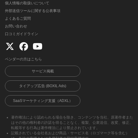
個人情報の取扱いについて
外部送信ツールに関する公表事項
よくあるご質問
お問い合わせ
口コミガイドライン
ベンダーの方はこちら
サービス掲載
タイアップ広告 (BOXIL Ads)
SaaSマーケティング支援（ADXL）
著作権法により認められる場合を除き、コンテンツを当社、原著作者また
はその他の権利者の許諾を得ることなく、複製、公衆送信、改変、修正、
転載等する行為は著作権法により禁止されています。
記載されている会社名および商品・サービス名（ロゴマーク等を含む）