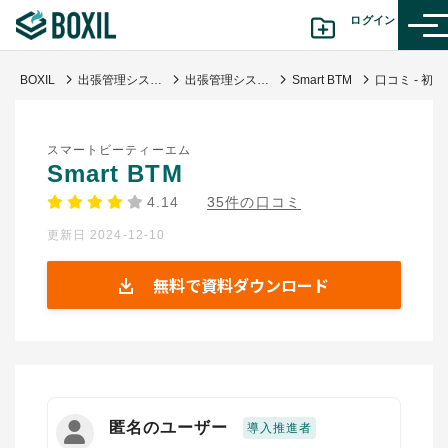
ログイン
BOXIL
出張管理システムおすすめ比較！経費削減・ガバナンス強化・危機管理を実現するツール
出張管理システム(BTM)
Smart BTM
口コミ
カテゴリから探す
スマートビーティーエム
診断から探す(β版)
Smart BTM
4.14
35件の口コミ
記事から探す
更新日 2024-12-10
BOXILの使い方ガイド
情報掲載をご希望の方へ
無料で資料ダウンロード
匿名のユーザー
導入推進者