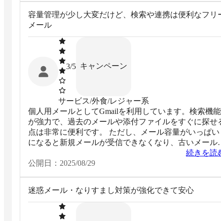
容量管理が少し大変だけど、検索や連携は便利なフリ
メール
キャンペーン
3
/5
サービス/外食/レジャー系
個人用メールとしてGmailを利用しています。検索機能
が強力で、過去のメールや添付ファイルをすぐに探せ
点は非常に便利です。 ただし、メール容量がいっぱい
になると新規メールが受信できなくなり、古いメール
不要な添付ファイルの削除作業が必要になります。特
続きを読
スマホだけで整理するのは手間がかかり、PCで作業す
公開日：
2025/08/29
ることが多くなります。
迷惑メール・なりすまし対策が強化できて安心