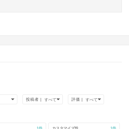
投稿者 |
評価 |
1件
カスタマイズ性
1件