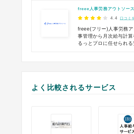
freee人事労務アウトソー
4.4
口コミ
freee(フリー)人事
事管理から月次給与計算
るっとプロに任せられる
freeeは、サーバーや
できるのが魅力。 自動
能の追加に伴う保守の手
よく比較されるサービス