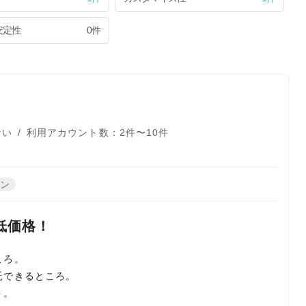
安定性
0件
ない
/
利用アカウント数：2件〜10件
ーン
低価格！
ころ。
託できるところ。
ト。