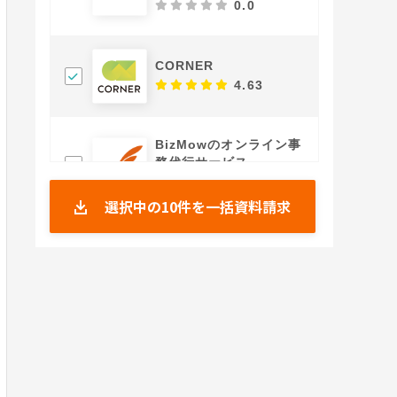
0.0
CORNER
4.63
BizMowのオンライン事
務代行サービス
0.0
選択中の
10
件を一括資料請求
さかえ経営の給与社保業
務アウトソーシング
0.0
エコミックの給与計算ア
ウトソーシング
0.0