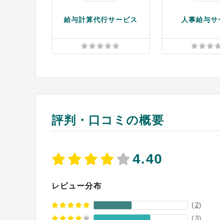
給与計算代行サービス
人事給与サ
評判・口コミの概要
4.40
レビュー分布
(
2
)
(
3
)