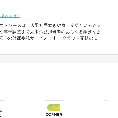
ス
を見る（5件）
労務アウトソースは、入退社手続きや身上変更といった人
や年末調整まで人事労務担当者のあらゆる業務をま
安心の外部委託サービスです。 クラウド完結の
ソフトウェアの購入が不要なため、低価格ですぐに利用
で最新の状態にアップデートも行われ、法改正や新機
間も省けます。